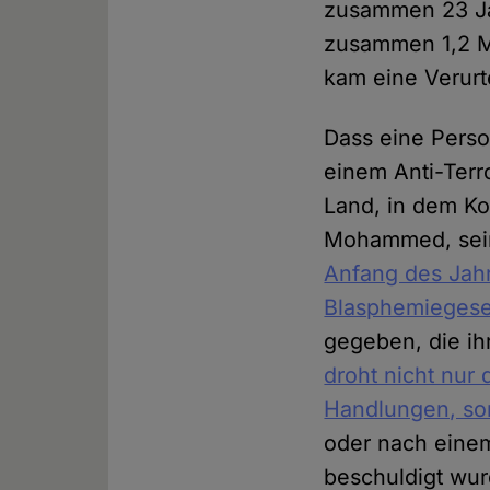
zusammen 23 Ja
zusammen 1,2 Mi
kam eine Verurt
Dass eine Perso
einem Anti-Terr
Land, in dem K
Mohammed, sein
Anfang des Jahr
Blasphemiegese
gegeben, die i
droht nicht nur
Handlungen, so
oder nach einem
beschuldigt wurd