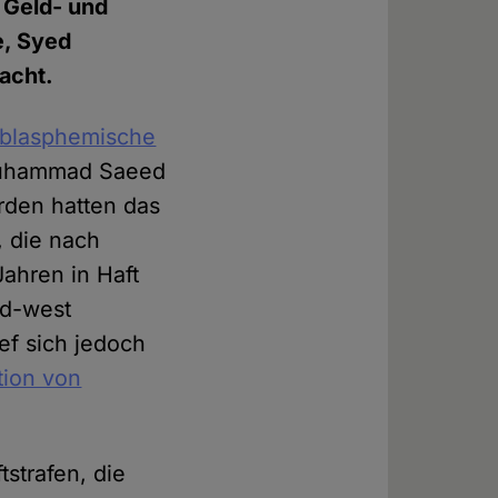
 Geld- und
e, Syed
acht.
 blasphemische
Muhammad Saeed
rden hatten das
, die nach
ahren in Haft
rd-west
ief sich jedoch
tion von
tstrafen, die