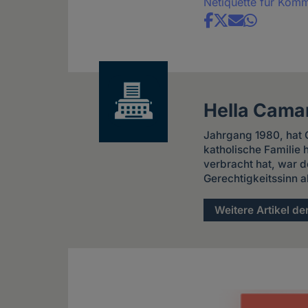
Netiquette für Kom
Share
news
Hella Cama
Jahrgang 1980, hat G
katholische Familie
verbracht hat, war d
Gerechtigkeitssinn a
Weitere Artikel de