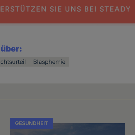
 über:
chtsurteil
Blasphemie
GESUNDHEIT