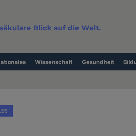
säkulare Blick auf die Welt.
extsuche
nationales
Wissenschaft
Gesundheit
Bild
LES