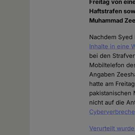
Freitag von ein
Haftstrafen sow
Muhammad Zeesha
Nachdem Syed 
Inhalte in eine
bei den Strafve
Mobiltelefon de
Angaben Zeeshan
hatte am Freita
pakistanischen M
nicht auf die A
Cyberverbreche
Verurteilt wurd