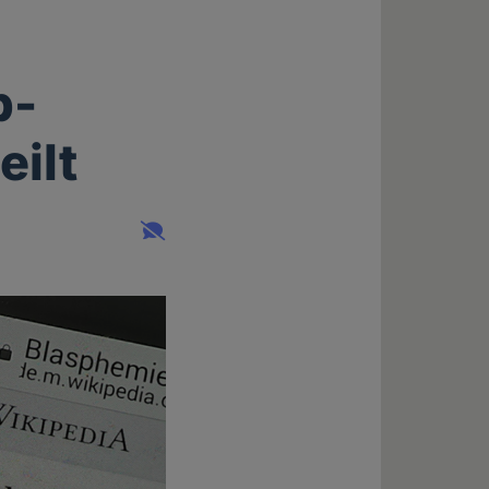
p-
eilt