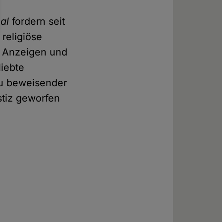
al
fordern seit
religiöse
r Anzeigen und
liebte
zu beweisender
stiz geworfen