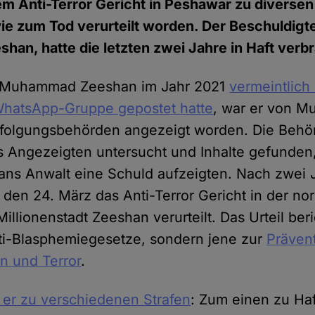
em Anti-Terror Gericht in Peshawar zu diversen
ie zum Tod verurteilt worden. Der Beschuldigt
n, hatte die letzten zwei Jahre in Haft verbr
Muhammad Zeeshan im Jahr 2021
vermeintlich
 WhatsApp-Gruppe gepostet hatte
, war er von 
rfolgungsbehörden angezeigt worden. Die Behö
s Angezeigten untersucht und Inhalte gefunden
s Anwalt eine Schuld aufzeigten. Nach zwei J
g den 24. März das Anti-Terror Gericht in der no
illionenstadt Zeeshan verurteilt. Das Urteil ber
nti-Blasphemiegesetze, sondern jene zur
Präven
n und Terror
.
e er zu verschiedenen Strafen
: Zum einen zu Haf