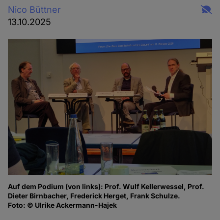
Nico Büttner
13.10.2025
Auf dem Podium (von links): Prof. Wulf Kellerwessel, Prof.
Au
Dieter Birnbacher, Frederick Herget, Frank Schulze.
Di
Foto: © Ulrike Ackermann-Hajek
zu
Fo