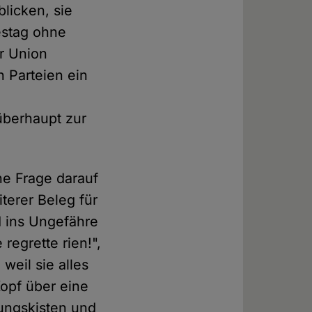
blicken, sie
estag ohne
er Union
 Parteien ein
überhaupt zur
ne Frage darauf
terer Beleg für
nd ins Ungefähre
regrette rien!",
weil sie alles
Kopf über eine
ungskisten und