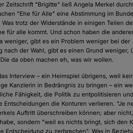
r Zeitschrift "Brigitte" ließ Angela Merkel durch
achen "Ehe für Alle" eine Abstimmung im Bund
 Was trotz der Widerstände in einigen Teilen d
he für alle kommt. Und schon haben die anderen
weniger, gibt es ein Problem weniger bei der
ng nach der Wahl, gibt es einen Grund weniger, 
Die da oben machen eh, was wir wollen.
as Interview – ein Heimspiel übrigens, weil kei
ige Kanzlerin in Bedrängnis zu bringen – ein wei
che Fähigkeit, die Politik zu entpolitisieren u
le Entscheidungen die Konturen verlieren. "Je ne 
kels Auftritt überschreiben können; aber nicht, 
habe, sondern "weil es nichts bringt, sich den 
ne Entscheidung zu zerbrechen". Was in Bezieh