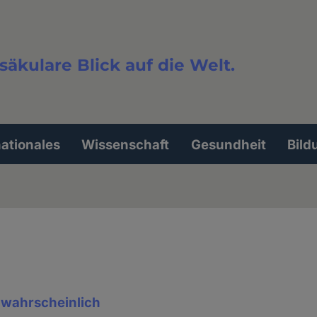
säkulare Blick auf die Welt.
extsuche
nationales
Wissenschaft
Gesundheit
Bild
d wahrscheinlich