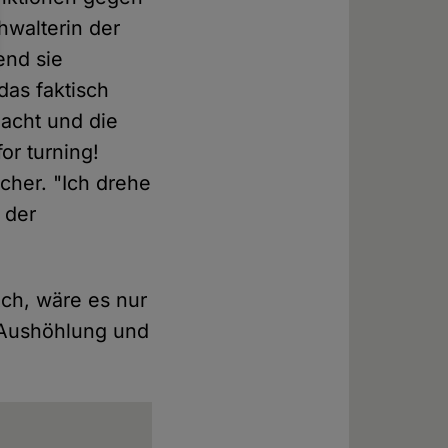
hwalterin der
end sie
das faktisch
acht und die
or turning!
cher. "Ich drehe
 der
Ach, wäre es nur
 Aushöhlung und