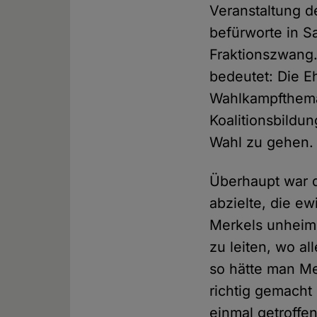
Veranstaltung de
befürworte in S
Fraktionszwang.
bedeutet: Die E
Wahlkampfthema 
Koalitionsbildu
Wahl zu gehen. 
Überhaupt war d
abzielte, die ew
Merkels unheimli
zu leiten, wo al
so hätte man Mer
richtig gemacht 
einmal getroffe