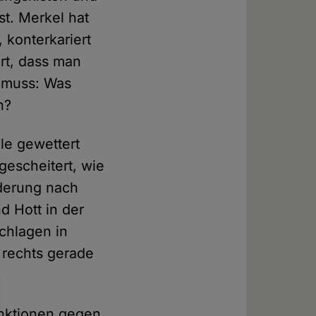
st. Merkel hat
 konterkariert
rt, dass man
 muss: Was
n?
le gewettert
 gescheitert, wie
rderung nach
d Hott in der
chlagen in
r rechts gerade
anktionen gegen