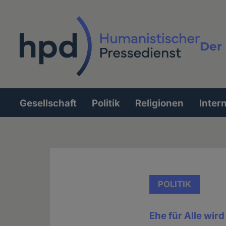
Direkt
zum
Inhalt
Der 
Vollt
Gesellschaft
Politik
Religionen
Inter
Hauptnavigation
POLITIK
Ehe für Alle wir