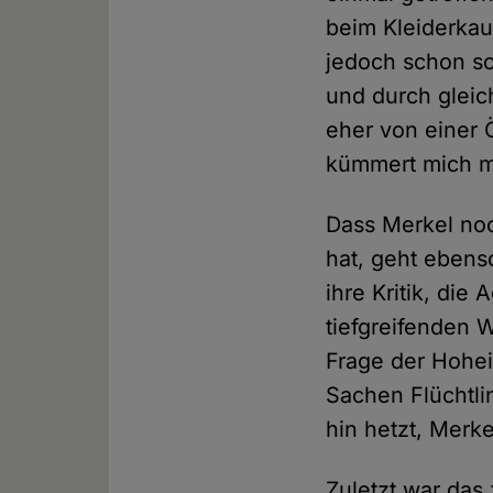
beim Kleiderkauf
jedoch schon so 
und durch gleic
eher von einer
kümmert mich m
Dass Merkel noc
hat, geht ebenso
ihre Kritik, di
tiefgreifenden 
Frage der Hohei
Sachen Flüchtli
hin hetzt, Merkel
Zuletzt war das