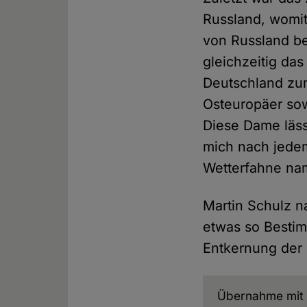
Russland, womit
von Russland be
gleichzeitig das
Deutschland zu
Osteuropäer sow
Diese Dame läss
mich nach jedem
Wetterfahne na
Martin Schulz n
etwas so Bestim
Entkernung der 
Übernahme mit 