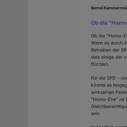
Bernd Kammermeier
Ob die "Homo
Ob die "Homo-Eh
Wenn es durch ih
Betreiben der S
dies einige der 
flüchten.
Für die SPD - v
könnte es hingeg
wirksamen Partei
"Homo-Ehe" ist (
Gleichberechtig
sein.