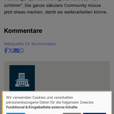
schlimm". Die ganze säkulare Community müsse
jetzt etwas machen, damit sie weiterarbeiten könne.
Kommentare
Netiquette für Kommentare
Share
news
Wir verwenden Cookies und verarbeiten
Verwendung
Red.
personenbezogene Daten für die folgenden Zwecke:
Funktional & Eingebettete externe Inhalte
.
von
Mit "Red." sind Artikel gekennzeichnet, die