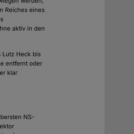
hwiegen werden,
en Reiches eines
es
hne aktiv in den
s Lutz Heck bis
ie entfernt oder
er klar
obersten NS-
ektor