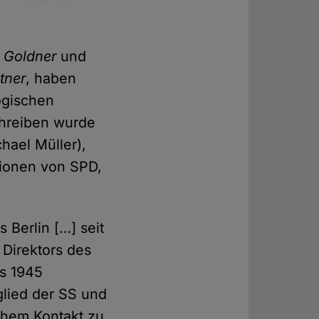
n Goldner
und
tner
, haben
ogischen
chreiben wurde
hael Müller),
tionen von SPD,
 Berlin […] seit
Direktors des
is 1945
tglied der SS und
ichem Kontakt zu