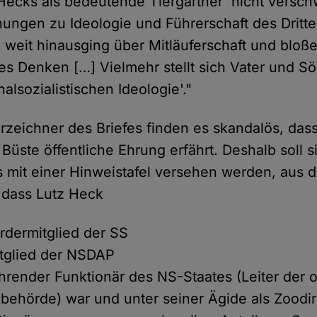
ecks als bedeutende Tiergärtner 'nicht versc
hungen zu Ideologie und Führerschaft des Dritt
e weit hinausging über Mitläuferschaft und bloß
es Denken […] Vielmehr stellt sich Vater und Sö
nalsozialistischen Ideologie'."
rzeichner des Briefes finden es skandalös, das
Büste öffentliche Ehrung erfährt. Deshalb soll s
 mit einer Hinweistafel versehen werden, aus d
, dass Lutz Heck
ördermitglied der SS
itglied der NSDAP
ührender Funktionär des NS-Staates (Leiter der 
behörde) war und unter seiner Ägide als Zoodir