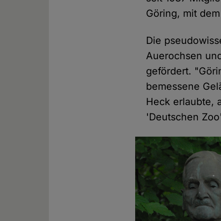
Göring, mit dem 
Die pseudowisse
Auerochsen und
gefördert. "Göri
bemessene Gelä
Heck erlaubte,
'Deutschen Zoo'