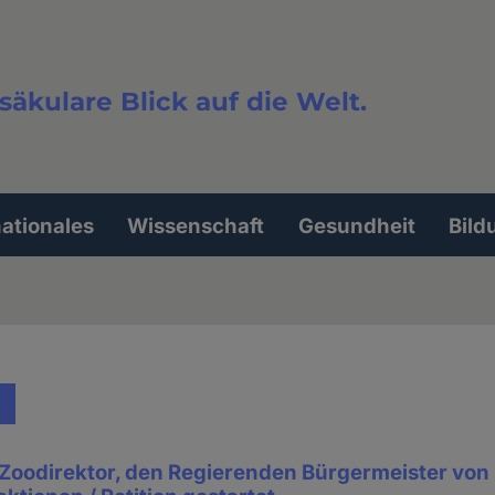
säkulare Blick auf die Welt.
extsuche
nationales
Wissenschaft
Gesundheit
Bild
r Zoodirektor, den Regierenden Bürgermeister von 