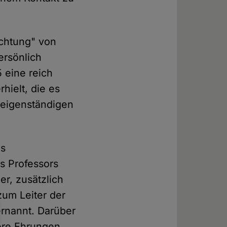
üchtung" von
ersönlich
5 eine reich
ielt, die es
 eigenständigen
es
s Professors
er, zusätzlich
 zum Leiter der
rnannt. Darüber
ere Ehrungen