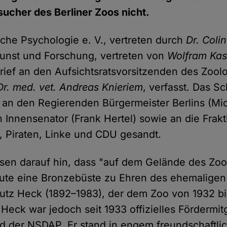
sucher des Berliner Zoos nicht.
sche Psychologie e. V., vertreten durch
Dr. Coli
 Kunst und Forschung, vertreten von
Wolfram Kas
rief an den Aufsichtsratsvorsitzenden des Zool
Dr. med. vet. Andreas Knieriem
, verfasst. Das S
 an den Regierenden Bürgermeister Berlins (Mic
 Innensenator (Frank Hertel) sowie an die Frak
 Piraten, Linke und CDU gesandt.
sen darauf hin, dass "auf dem Gelände des Zoos
ute eine Bronzebüste zu Ehren des ehemaligen 
 Lutz Heck (1892–1983), der dem Zoo von 1932 b
 Heck war jedoch seit 1933 offizielles Fördermi
ied der NSDAP. Er stand in engem freundschaftl