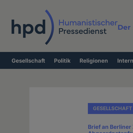
Direkt
zum
Inhalt
Der 
Vollt
Gesellschaft
Politik
Religionen
Inter
Hauptnavigation
GESELLSCHAFT
Brief an Berline