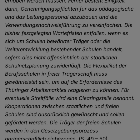
erhoben werden müssen. Ferner besteht Einigkeit
darin, Genehmigungspflichten für das pädagogische
und das Lei­tungspersonal abzubauen und die
Verwendungsnachweisführung zu vereinfachen.
Die
bisher festgelegten Wartefristen entfallen, wenn es
sich um Schulen bewährter Träger oder die
Weiterentwicklung bestehender Schulen handelt,
sofern dies nicht offensichtlich der staatlichen
Schulnetzplanung zuwiderläuft. Die Flexibilität der
Berufsschulen in freier Träger­schaft muss
gewährleistet sein, um auf die Erfordernisse des
Thüringer Arbeitsmarktes reagie­ren zu können. Für
eventuelle Streitfälle wird eine Clearingstelle benannt.
Kooperationen zwischen staatlichen und freien
Schulen sind ausdrücklich gewünscht und sol­len
gefördert werden. Die Träger der freien Schulen
werden in den Gesetzgebungsprozess
partnerschaftlich einbe­zogen.
(S. 49 – 50)