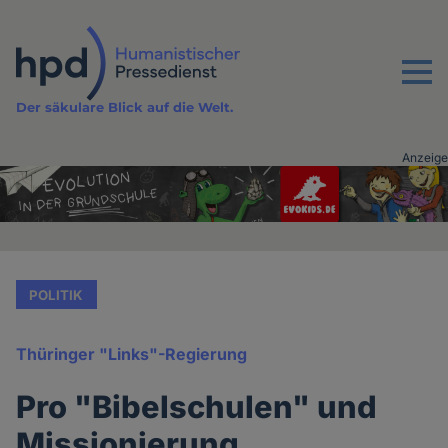
Direkt
zum
Inhalt
Menu
Der säkulare Blick auf die Welt.
Anzeige
Advertising
vor
Inhalt
POLITIK
Thüringer "Links"-Regierung
Pro "Bibelschulen" und
Missionierung