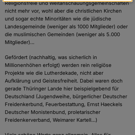
Daten
Religionsfreie und Weltanschauungsgemeinschaften
und
nicht mehr vor, wohl aber die christlichen Kirchen
und sogar echte Minoritäten wie die jüdische
Cookies
Landesgemeinde (weniger als 1000 Mitglieder) oder
die muslimischen Gemeinden (weniger als 5.000
Mitglieder)…
Gefördert (nachhaltig, was sicherlich in
Millionenhöhen erfolgt) werden rein religiöse
Projekte wie die Lutherdekade, nicht aber
Aufklärung und Geistesfreiheit. Dabei waren doch
gerade Thüringer Lande hier beispielgebend für
Deutschland (Jugendweihe, bürgerlicher Deutscher
Freidenkerbund, Feuerbestattung, Ernst Haeckels
Deutscher Monistenbund, proletarischer
Freidenkerverband, Weimarer Kartell…)
Viele schöne Worte ganz allgemein. Alles für