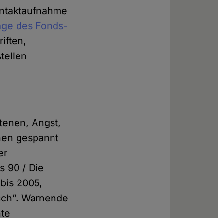
Kontaktaufnahme
ge des Fonds-
iften,
tellen
tenen, Angst,
hen gespannt
er
s 90 / Die
bis 2005,
isch”. Warnende
nte