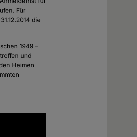
 Anmeldefrist für
ufen. Für
31.12.2014 die
ischen 1949 –
troffen und
n den Heimen
timmten