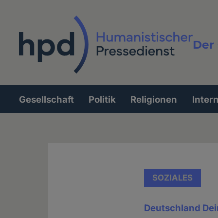
Direkt
zum
Inhalt
Der 
Vollt
Gesellschaft
Politik
Religionen
Inter
Hauptnavigation
SOZIALES
Deutschland Dei