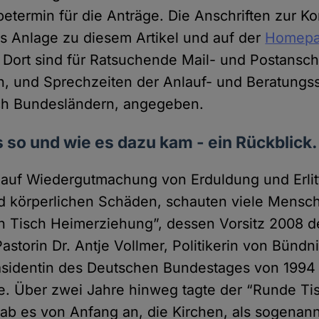
abetermin für die Anträge. Die Anschriften zur 
ls Anlage zu diesem Artikel und auf der
Homepa
. Dort sind für Ratsuchende Mail- und Postanschr
 und Sprechzeiten der Anlauf- und Beratungss
ach Bundesländern, angegeben.
 so und wie es dazu kam - ein Rückblick.
auf Wiedergutmachung von Erduldung und Erlit
d körperlichen Schäden, schauten viele Mensc
 Tisch Heimerziehung”, dessen Vorsitz 2008 d
storin Dr. Antje Vollmer, Politikerin von Bündni
sidentin des Deutschen Bundestages von 1994 
e. Über zwei Jahre hinweg tagte der “Runde T
b es von Anfang an, die Kirchen, als sogenan