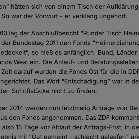
ion” hätten sich von einem Tisch der Aufklärung
 So war der Vorwurf - er verklang ungehört.
0 lag der Abschlußbericht “Runder Tisch Heim
 der Bundestag 2011 den Fonds “Heimerziehun
edeckelt”, so hieß es anfänglich. Bund, Länder
Fonds West ein. Die Anlauf- und Beratungsstell
ze Zeit darauf wurden die Fonds Ost für die in 
ngerichtet. Das Wort “Entschädigung” war in d
en Schriftstücke nicht zu finden.
r 2014 werden nun letztmalig Anträge von Bet
 aus den Fonds angenommen. Das ZDF kommenti
also 15 Tage vor Ablauf der Antrags-Frist, in 
gebnis mit “Gut gemeint – schlecht gelaufen” un