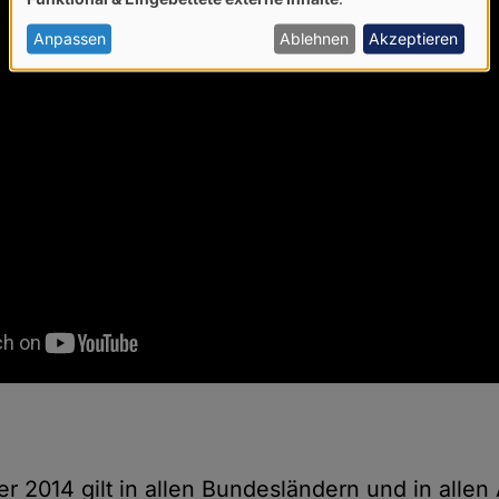
von
personenbezogenen
Anpassen
Ablehnen
Akzeptieren
Daten
und
Cookies
r 2014 gilt in allen Bundesländern und in allen 