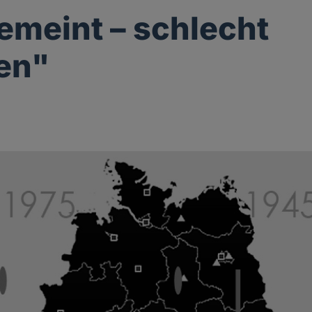
emeint – schlecht
en"