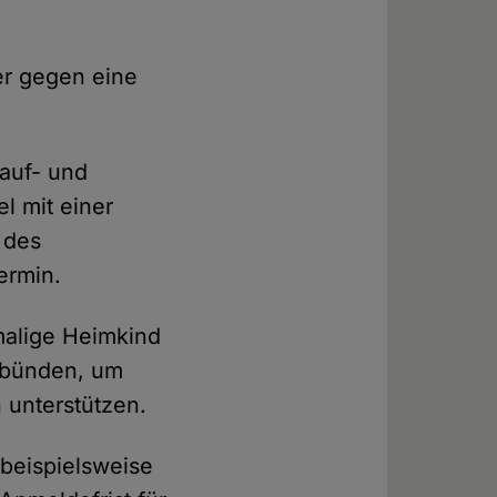
er gegen eine
lauf- und
l mit einer
 des
ermin.
emalige Heimkind
erbünden, um
 unterstützen.
 beispielsweise