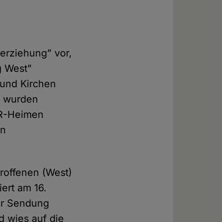
erziehung” vor,
g West”
 und Kirchen
en wurden
DDR-Heimen
en
roffenen (West)
ert am 16.
der Sendung
d wies auf die