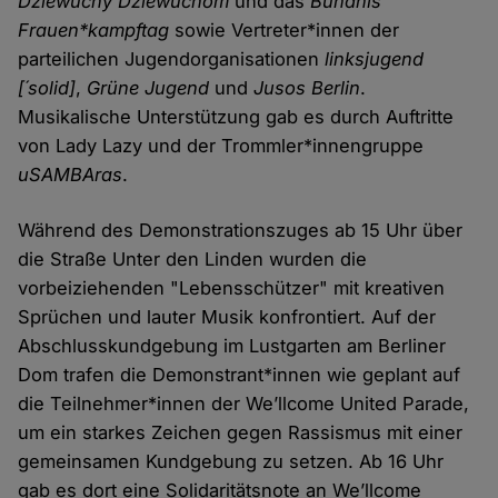
Dziewuchy Dziewuchom
und das
Bündnis
Frauen*kampftag
sowie Vertreter*innen der
parteilichen Jugendorganisationen
linksjugend
[´solid]
,
Grüne Jugend
und
Jusos Berlin
.
Musikalische Unterstützung gab es durch Auftritte
von Lady Lazy und der Trommler*innengruppe
uSAMBAras
.
Während des Demonstrationszuges ab 15 Uhr über
die Straße Unter den Linden wurden die
vorbeiziehenden "Lebensschützer" mit kreativen
Sprüchen und lauter Musik konfrontiert. Auf der
Abschlusskundgebung im Lustgarten am Berliner
Dom trafen die Demonstrant*innen wie geplant auf
die Teilnehmer*innen der We’llcome United Parade,
um ein starkes Zeichen gegen Rassismus mit einer
gemeinsamen Kundgebung zu setzen. Ab 16 Uhr
gab es dort eine Solidaritätsnote an We’llcome