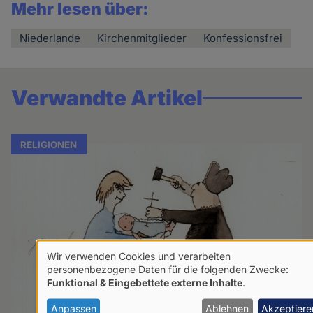
Mehr lesen über:
Niederlande
Kirchenmitglieder
Konfessionsfrei
Verwandte Artikel
RELIGIONEN
Wir verwenden Cookies und verarbeiten
Verwendung
personenbezogene Daten für die folgenden Zwecke:
Funktional & Eingebettete externe Inhalte
.
von
personenbezogenen
Anpassen
Ablehnen
Akzeptiere