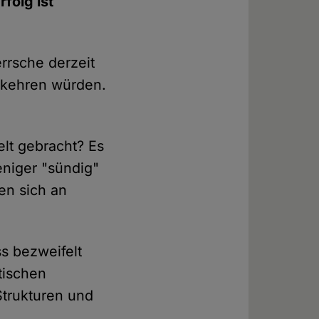
folg ist
rrsche derzeit
 kehren würden.
elt gebracht? Es
eniger "sündig"
en sich an
s bezweifelt
tischen
Strukturen und
.