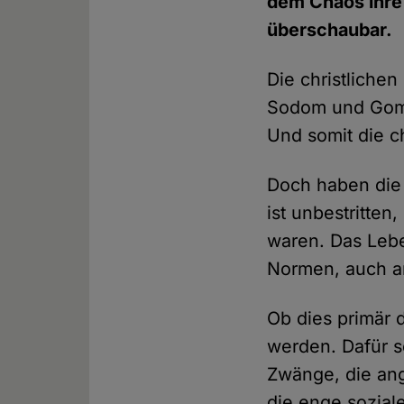
dem Chaos ihre 
überschaubar.
Die christliche
Sodom und Gomo
Und somit die c
Doch haben die 
ist unbestritte
waren. Das Lebe
Normen, auch an
Ob dies primär 
werden. Dafür so
Zwänge, die ang
die enge soziale