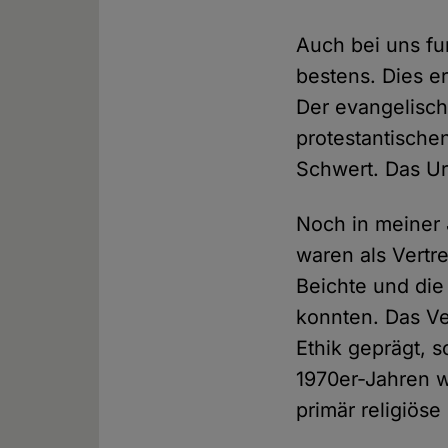
Auch bei uns fun
bestens. Dies e
Der evangelische
protestantische
Schwert. Das Ur
Noch in meiner 
waren als Vertr
Beichte und die
konnten. Das Ver
Ethik geprägt, 
1970er-Jahren 
primär religiös