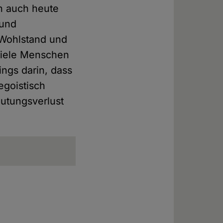
en auch heute
 und
 Wohlstand und
 Viele Menschen
ings darin, dass
egoistisch
utungsverlust