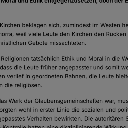
Moral und Ethik entgegenzusetzen, doch der Er
n Kirchen beklagen sich, zumindest im Westen he
rra, weil viele Leute den Kirchen den Rücken
hristlichen Gebote missachteten.
Religionen tatsächlich Ethik und Moral in die W
n, dass die Leute früher angepasster und somit w
n verlief in geordneten Bahnen, die Leute hielt
 die religiösen.
das Werk der Glaubensgemeinschaften war, mus
rgten wohl in erster Linie die sozialen und poli
epasstes Verhalten bewirkten. Die autoritären 
 Kontrolle hatten eine disziplinierende Wirkung