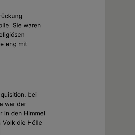
drückung
olle. Sie waren
eligiösen
ie eng mit
quisition, bei
da war der
ür in den Himmel
 Volk die Hölle