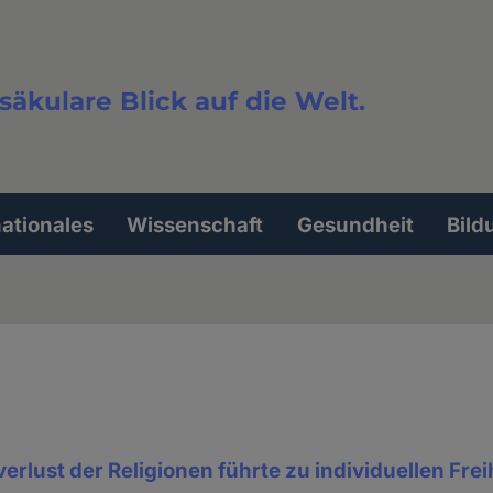
säkulare Blick auf die Welt.
extsuche
nationales
Wissenschaft
Gesundheit
Bild
rlust der Religionen führte zu individuellen Frei