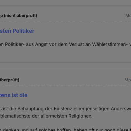
 (nicht überprüft)
Mo
isten Politiker
ten Politiker- aus Angst vor dem Verlust an Wählerstimmen- 
überprüft)
Mo.
ens ist die
 ist die Behauptung der Existenz einer jenseitigen Anderswe
blematischste der allermeisten Religionen.
 denken und auf solches hoffen, haben oft nur noch diese f