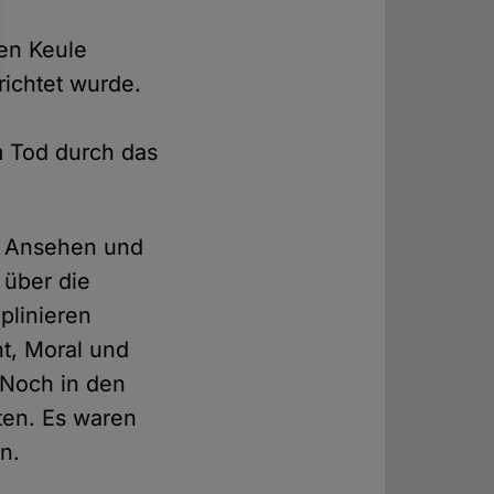
sen Keule
richtet wurde.
m Tod durch das
es Ansehen und
 über die
plinieren
ht, Moral und
 Noch in den
ten. Es waren
n.