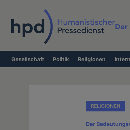
Direkt
zum
Inhalt
Der 
Vollt
Gesellschaft
Politik
Religionen
Inter
Hauptnavigation
RELIGIONEN
Der Bedeutungsve