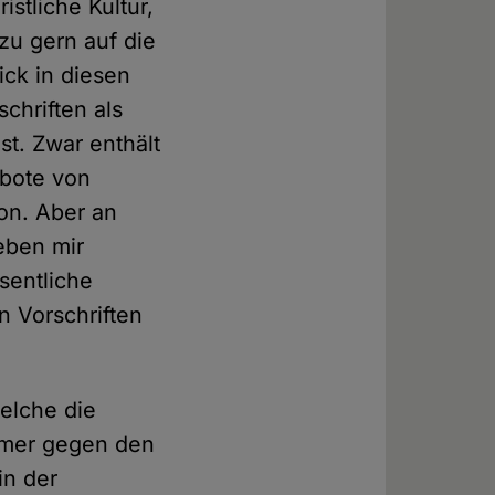
stliche Kultur,
zu gern auf die
ick in diesen
chriften als
st. Zwar enthält
rbote von
on. Aber an
neben mir
sentliche
n Vorschriften
elche die
immer gegen den
in der