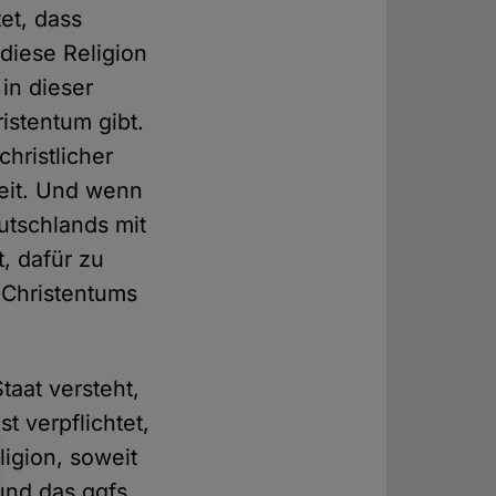
et, dass
diese Religion
in dieser
ristentum gibt.
hristlicher
weit. Und wenn
utschlands mit
, dafür zu
 Christentums
taat versteht,
t verpflichtet,
ligion, soweit
nd das ggfs.