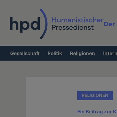
Direkt
zum
Inhalt
Der 
Vollt
Gesellschaft
Politik
Religionen
Inter
Hauptnavigation
RELIGIONEN
Ein Beitrag zur K