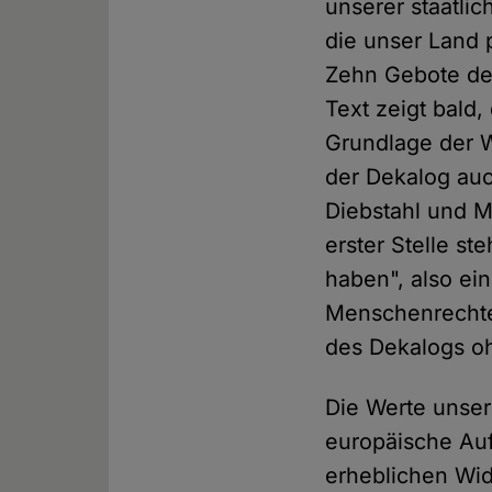
unserer staatlic
die unser Land 
Zehn Gebote der
Text zeigt bald
Grundlage der W
der Dekalog auc
Diebstahl und M
erster Stelle st
haben", also ei
Menschenrechte,
des Dekalogs o
Die Werte unser
europäische Auf
erheblichen Wide