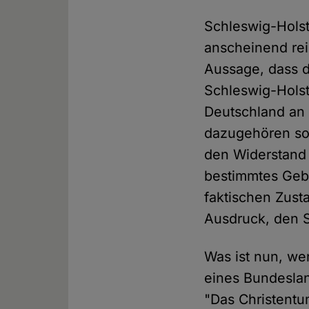
Schleswig-Holst
anscheinend rei
Aussage, dass d
Schleswig-Holst
Deutschland an 
dazugehören sol
den Widerstand
bestimmtes Gebi
faktischen Zust
Ausdruck, den S
Was ist nun, we
eines Bundeslan
"Das Christentum