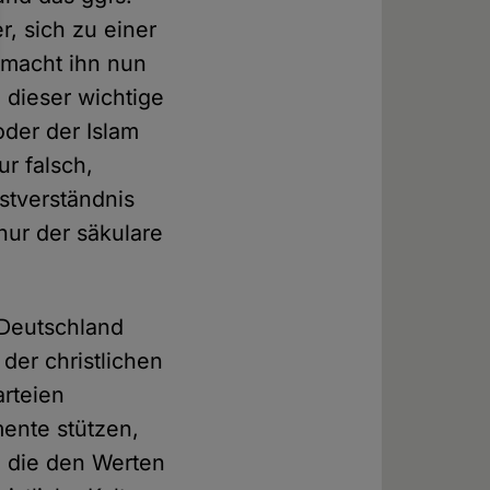
r, sich zu einer
 macht ihn nun
 dieser wichtige
der der Islam
r falsch,
stverständnis
nur der säkulare
 Deutschland
 der christlichen
arteien
mente stützen,
e, die den Werten