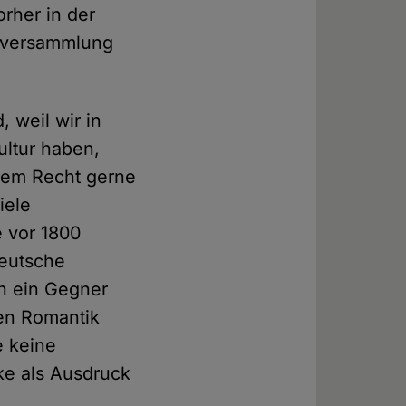
rher in der
alversammlung
 weil wir in
ultur haben,
erem Recht gerne
iele
e vor 1800
deutsche
ch ein Gegner
en Romantik
e keine
ke als Ausdruck