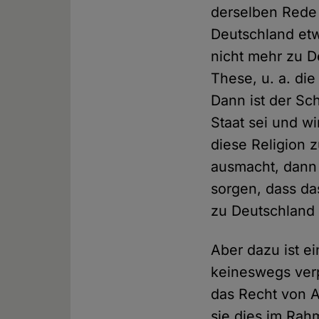
derselben Rede 
Deutschland etw
nicht mehr zu D
These, u. a. die
Dann ist der Sc
Staat sei und wi
diese Religion 
ausmacht, dann 
sorgen, dass da
zu Deutschland
Aber dazu ist ei
keineswegs verpf
das Recht von A
sie dies im Ra