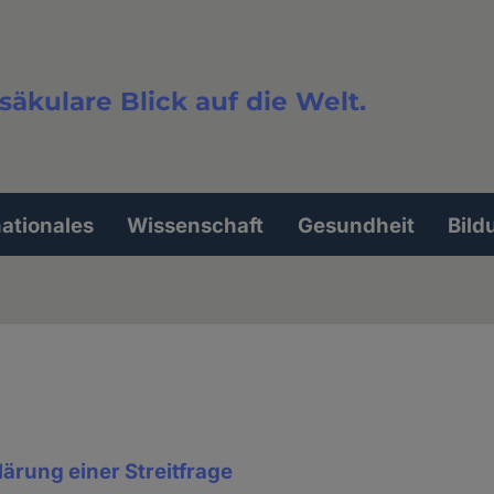
säkulare Blick auf die Welt.
extsuche
nationales
Wissenschaft
Gesundheit
Bild
lärung einer Streitfrage