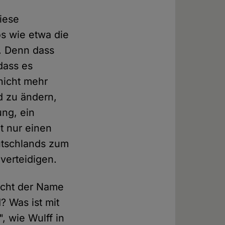
iese
s wie etwa die
t. Denn dass
dass es
nicht mehr
d zu ändern,
ng, ein
t nur einen
utschlands zum
verteidigen.
icht der Name
? Was ist mit
, wie Wulff in