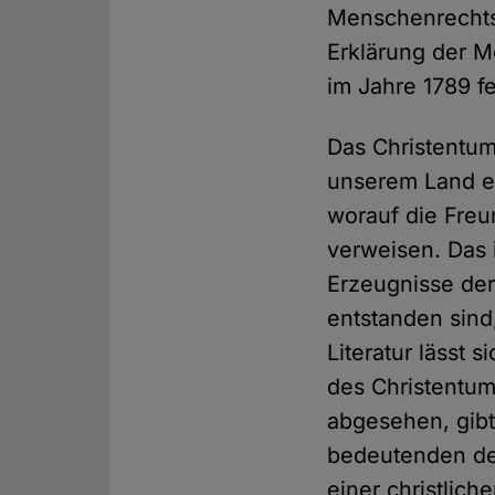
Menschenrechts
Erklärung der 
im Jahre 1789 f
Das Christentum
unserem Land ei
worauf die Freu
verweisen. Das i
Erzeugnisse der
entstanden sind
Literatur lässt
des Christentu
abgesehen, gibt
bedeutenden deu
einer christlic