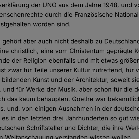
erklärung der UNO aus dem Jahre 1948, und vo
Menschenrechte durch die Französische Nation
estgehalten worden sind.
 gehört aber auch nicht deshalb zu Deutschland,
ne christlich, eine vom Christentum geprägte K
nde der Religion ebenfalls und mit etwas größ
st zwar für Teile unserer Kultur zutreffend, für v
 bildenden Kunst und der Architektur, soweit si
, und für Werke der Musik, aber schon für die 
 sich das kaum behaupten. Goethe war bekanntli
ms, und, von einigen Ausnahmen in der deutsch
 es in den letzten drei Jahrhunderten so gut wi
tschen Schriftsteller und Dichter, die ihre Wer
hen Weltanschauung verstanden wissen wollen.