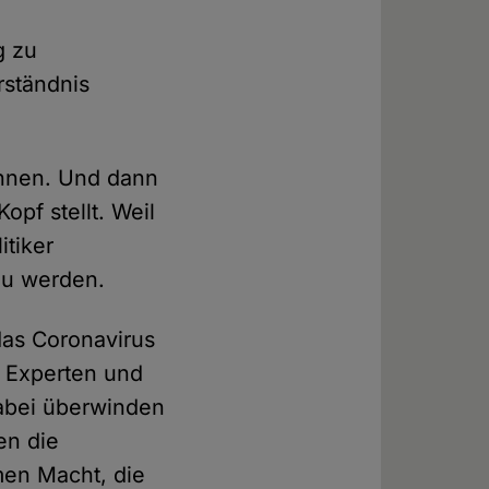
g zu
rständnis
ennen. Und dann
pf stellt. Weil
itiker
zu werden.
 das Coronavirus
n Experten und
Dabei überwinden
en die
men Macht, die