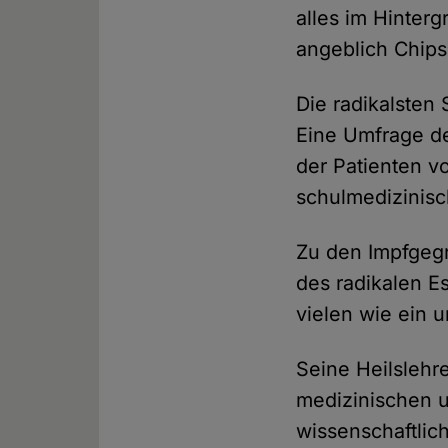
alles im Hinter
angeblich Chips 
Die radikalsten 
Eine Umfrage d
der Patienten vo
schulmedizinisc
Zu den Impfgeg
des radikalen Es
vielen wie ein u
Seine Heilslehr
medizinischen 
wissenschaftlich