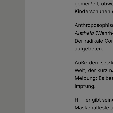
gemeißelt, obwo
Kinderschuhen 
Anthroposophisc
Aletheia
(Wahrhe
Der radikale Co
aufgetreten.
Außerdem setzt
Welt, der kurz 
Meldung: Es be
Impfung.
H. – er gibt se
Maskenatteste a