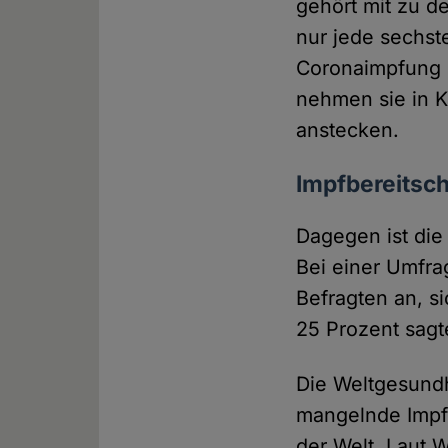
gehört mit zu d
nur jede sechst
Coronaimpfung d
nehmen sie in K
anstecken.
Impfbereitsch
Dagegen ist die
Bei einer Umfr
Befragten an, s
25 Prozent sagt
Die Weltgesundh
mangelnde Impfb
der Welt. Laut 