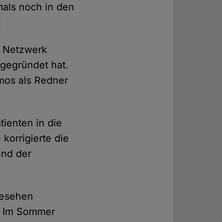
mals noch in den
n Netzwerk
tgegründet hat.
mos als Redner
tienten in die
korrigierte die
nd der
nbesehen
l. Im Sommer