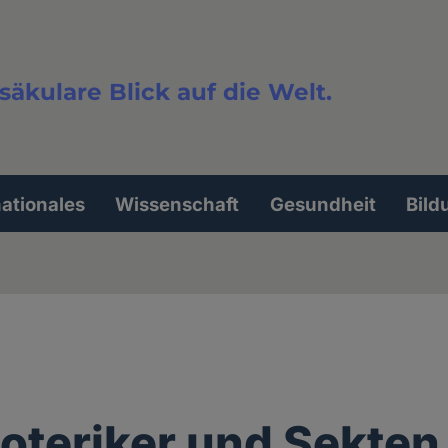
säkulare Blick auf die Welt.
extsuche
nationales
Wissenschaft
Gesundheit
Bild
oteriker und Sekten