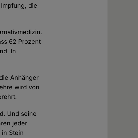
 Impfung, die
ernativmedizin.
ass 62 Prozent
nd. In
 die Anhänger
lehre wird von
erehrt.
nd. Und seine
ren jeder
 in Stein