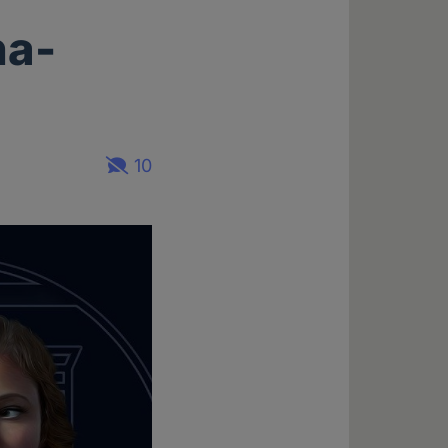
na-
10