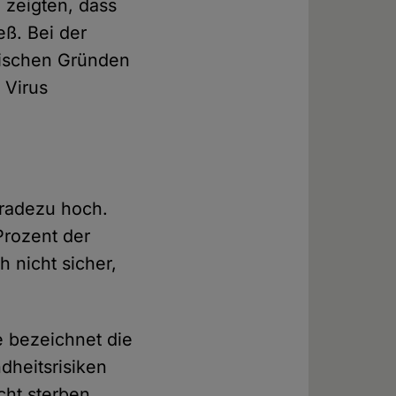
 zeigten, dass
eß. Bei der
tischen Gründen
 Virus
eradezu hoch.
Prozent der
 nicht sicher,
e bezeichnet die
dheitsrisiken
cht sterben,