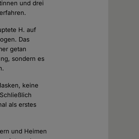
tinnen und drei
erfahren.
ptete H. auf
logen. Das
mer getan
ung, sondern es
n.
Masken, keine
Schließlich
al als erstes
älern und Heimen