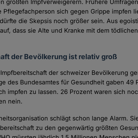
en größten Impfverweigerern. Frühere Umfragen
e Pflegefachperson sich gegen Grippe impfen li
ürfte die Skepsis noch größer sein. Aus egois
auf, dass sie Alte und Kranke mit dem tödlichen
aft der Bevölkerung ist relativ groß
 Impfbereitschaft der schweizer Bevölkerung g
age des Bundesamtes für Gesundheit gaben 49 
ich impfen zu lassen. 26 Prozent waren sich noch
en nein.
eitsorganisation schlägt schon lange Alarm. Si
ereitschaft zu den gegenwärtig größten Gesun
WHO müssten jährlich 1,5 Millionen Menschen ni