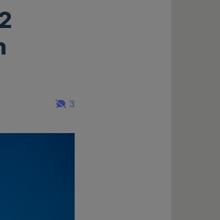
52
n
3