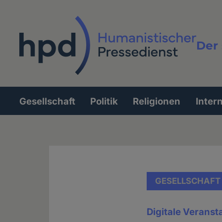
Direkt
zum
Inhalt
Der 
Vollt
Gesellschaft
Politik
Religionen
Inter
Hauptnavigation
GESELLSCHAFT
Digitale Veranst