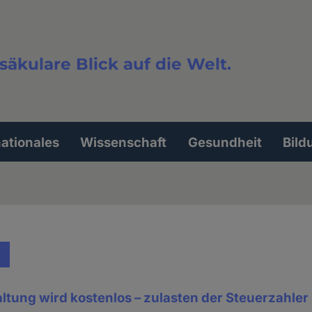
säkulare Blick auf die Welt.
extsuche
nationales
Wissenschaft
Gesundheit
Bild
altung wird kostenlos – zulasten der Steuerzahler