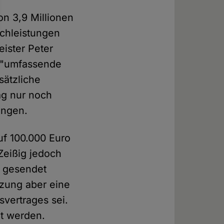
on 3,9 Millionen
achleistungen
eister Peter
 "umfassende
sätzliche
ag nur noch
ringen.
uf 100.000 Euro
Zeißig jedoch
m gesendet
tzung aber eine
svertrages sei.
ht werden.