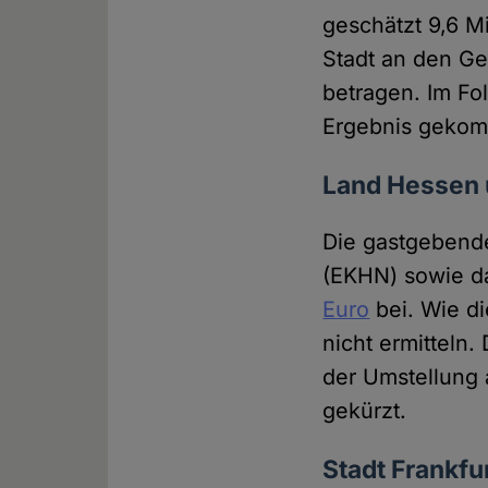
geschätzt 9,6 M
Stadt an den Ge
betragen. Im Fo
Ergebnis gekom
Land Hessen u
Die gastgebende
(EKHN) sowie da
Euro
bei. Wie di
nicht ermitteln
der Umstellung a
gekürzt.
Stadt Frankfu