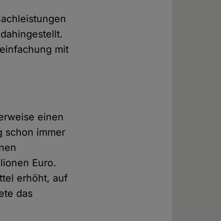
Sachleistungen
dahingestellt.
einfachung mit
herweise einen
g schon immer
enen
lionen Euro.
el erhöht, auf
ete das