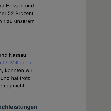
and Hessen und
her 52 Prozent
 wir zu unserem
 und Nassau
mt 9 Millionen
n, konnten wir
und hat trotz
etrag nicht
Sachleistungen