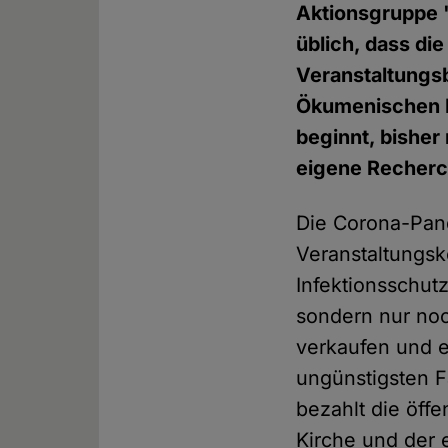
Aktionsgruppe 
üblich, dass di
Veranstaltungsb
Ökumenischen K
beginnt, bisher
eigene Recherc
Die Corona-Pand
Veranstaltungs
Infektionsschut
sondern nur noch
verkaufen und e
ungünstigsten Fa
bezahlt die öff
Kirche und der