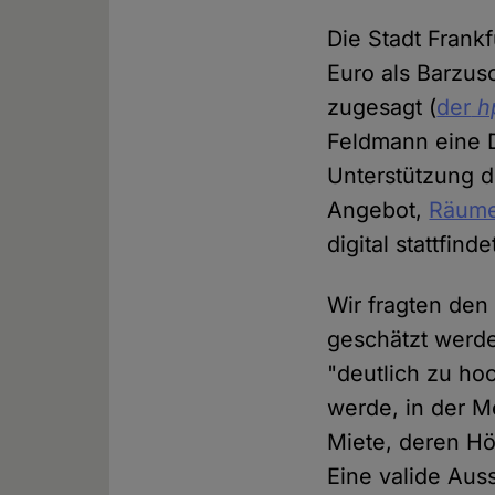
Die Stadt Frank
Euro als Barzus
zugesagt (
der
h
Feldmann eine 
Unterstützung d
Angebot,
Räume
digital stattfin
Wir fragten den
geschätzt werde
"deutlich zu ho
werde, in der M
Miete, deren Hö
Eine valide Aus