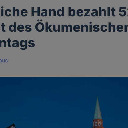
liche Hand bezahlt 
nt des Ökumenische
ntags
haus