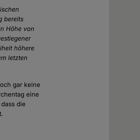
nischen
g bereits
 in Höhe von
gestiegener
iheit höhere
em letzten
och gar keine
Kirchentag eine
 dass die
t.