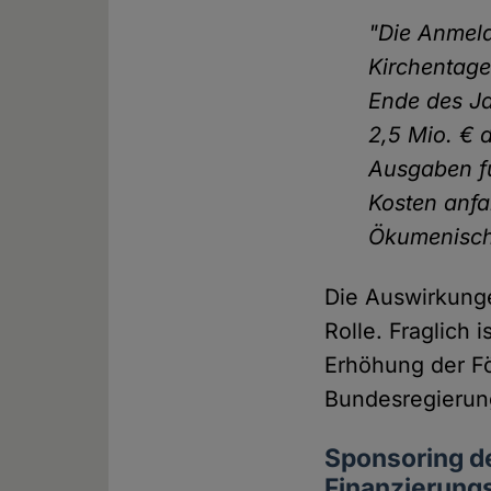
"Die Anmeld
Kirchentage
Ende des Ja
2,5 Mio. € 
Ausgaben fü
Kosten anfa
Ökumenische
Die Auswirkung
Rolle. Fraglich 
Erhöhung der F
Bundesregierun
Sponsoring d
Finanzierungs