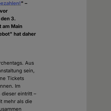
bezahlen!
" –
 vor
 den 3.
t am Main
ebot" hat daher
rchentags. Aus
nstaltung sein,
ine Tickets
önnen. Im
ieser eintritt –
t mehr als die
 zusammen