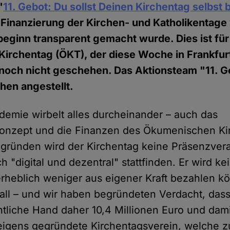
"
11. Gebot: Du sollst Deinen Kirchentag selbst 
e Finanzierung der Kirchen- und Katholikentage
eginn transparent gemacht wurde. Dies ist für
irchentag (ÖKT), der diese Woche in Frankfur
 noch nicht geschehen. Das Aktionsteam "11. G
hen angestellt.
emie wirbelt alles durcheinander – auch das
konzept und die Finanzen des Ökumenischen Ki
zgründen wird der Kirchentag keine Präsenzvera
 "digital und dezentral" stattfinden. Er wird ke
rheblich weniger aus eigener Kraft bezahlen k
ll – und wir haben begründeten Verdacht, dass d
entliche Hand daher 10,4 Millionen Euro und dami
 eigens gegründete Kirchentagsverein, welche