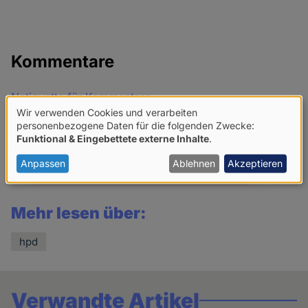
Kommentare
Netiquette für Kommentare
Wir verwenden Cookies und verarbeiten
Verwendung
Share
personenbezogene Daten für die folgenden Zwecke:
Funktional & Eingebettete externe Inhalte
.
news
von
personenbezogenen
Anpassen
Ablehnen
Akzeptieren
Daten
und
Mehr lesen über:
Cookies
hpd
Verwandte Artikel