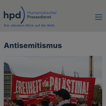
Direkt
zum
Inhalt
Menu
Der säkulare Blick auf die Welt.
Antisemitismus