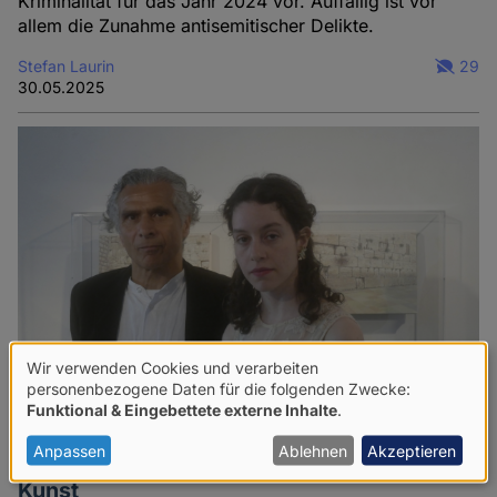
Kriminalität für das Jahr 2024 vor. Auffällig ist vor
allem die Zunahme antisemitischer Delikte.
Stefan Laurin
29
30.05.2025
Wir verwenden Cookies und verarbeiten
Verwendung
personenbezogene Daten für die folgenden Zwecke:
Funktional & Eingebettete externe Inhalte
.
von
personenbezogenen
Anpassen
Ablehnen
Akzeptieren
Gemeinsame iranische und israelische
Daten
Kunst