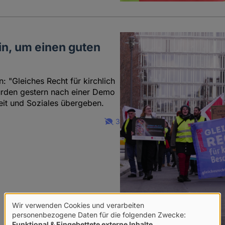
in, um einen guten
: "Gleiches Recht für kirchlich
urden gestern nach einer Demo
eit und Soziales übergeben.
3
Wir verwenden Cookies und verarbeiten
Verwendung
personenbezogene Daten für die folgenden Zwecke:
Funktional & Eingebettete externe Inhalte
.