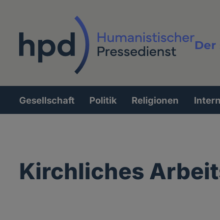
Direkt
zum
Inhalt
Der 
Vollt
Gesellschaft
Politik
Religionen
Inter
Hauptnavigation
Kirchliches Arbei