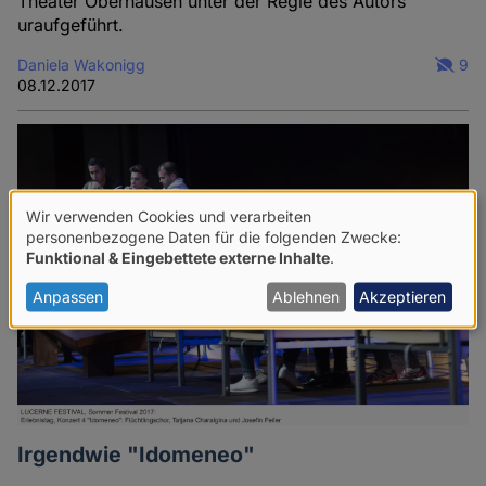
Theater Oberhausen unter der Regie des Autors
uraufgeführt.
Daniela Wakonigg
9
08.12.2017
Wir verwenden Cookies und verarbeiten
Verwendung
personenbezogene Daten für die folgenden Zwecke:
Funktional & Eingebettete externe Inhalte
.
von
personenbezogenen
Anpassen
Ablehnen
Akzeptieren
Daten
und
Cookies
Irgendwie "Idomeneo"