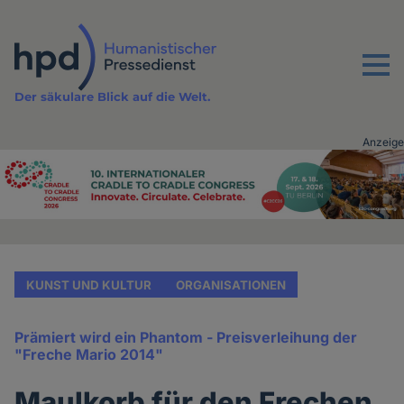
Direkt
zum
Inhalt
Menu
Der säkulare Blick auf die Welt.
Anzeige
Advertising
vor
Inhalt
KUNST UND KULTUR
ORGANISATIONEN
Prämiert wird ein Phantom - Preisverleihung der
"Freche Mario 2014"
Maulkorb für den Frechen