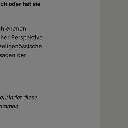
ch oder hat sie
schienenen
cher Perspektive
zeitgenössische
rsagen der
erbindet diese
usammen