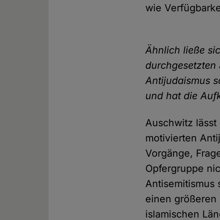
wie Verfügbarke
Ähnlich ließe s
durchgesetzten 
Antijudaismus so
und hat die Auf
Auschwitz lässt 
motivierten Anti
Vorgänge, Frag
Opfergruppe nich
Antisemitismus 
einen größeren 
islamischen Län