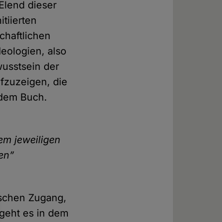
 Elend dieser
tiierten
haftlichen
deologien, also
wusstsein der
ufzuzeigen, die
 dem Buch.
em jeweiligen
en”
tischen Zugang,
 geht es in dem