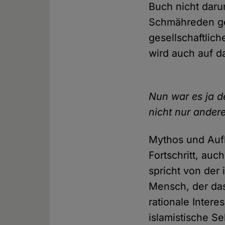
Buch nicht daru
Schmähreden geg
gesellschaftlic
wird auch auf d
Nun war es ja d
nicht nur ander
Mythos und Aufk
Fortschritt, auc
spricht von der
Mensch, der das
rationale Intere
islamistische Se