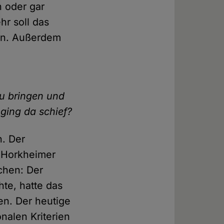
n oder gar
r soll das
den. Außerdem
zu bringen und
ging da schief?
n. Der
ax Horkheimer
chen: Der
te, hatte das
sen. Der heutige
nalen Kriterien