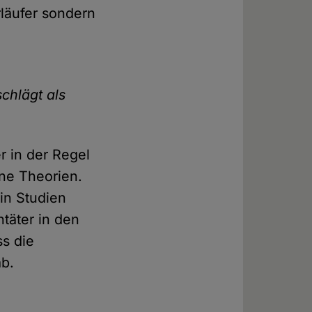
rläufer sondern
chlägt als
r in der Regel
ine Theorien.
in Studien
ntäter in den
ss die
ab.