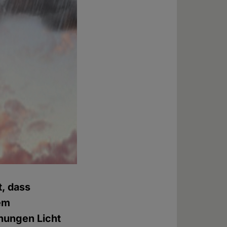
t, dass
hem
hungen Licht