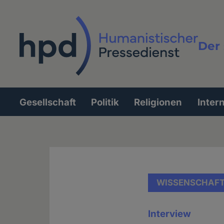
Direkt
zum
Inhalt
Der 
Vollt
Gesellschaft
Politik
Religionen
Inter
Hauptnavigation
WISSENSCHAF
Interview