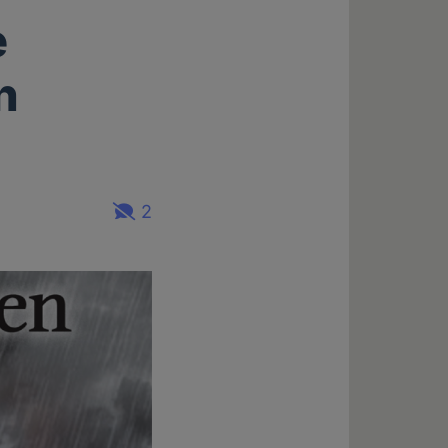
e
n
2