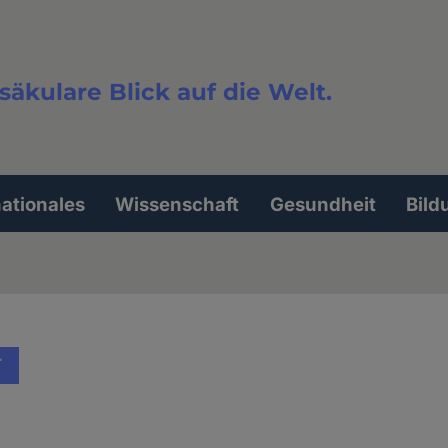
säkulare Blick auf die Welt.
extsuche
nationales
Wissenschaft
Gesundheit
Bild
T