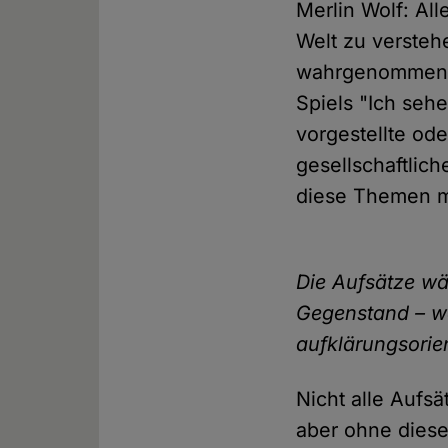
Merlin Wolf: All
Welt zu versteh
wahrgenommen w
Spiels "Ich sehe
vorgestellte ode
gesellschaftlic
diese Themen m
Die Aufsätze wä
Gegenstand – wa
aufklärungsorien
Nicht alle Aufs
aber ohne diese