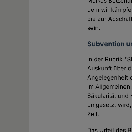
Malkas Botschaft
dem wir kämpfen
die zur Abschaf
sein.
Subvention un
In der Rubrik "
Auskunft über d
Angelegenheit d
im Allgemeinen.
Säkularität und
umgesetzt wird,
Zeit.
Das Urteil des 