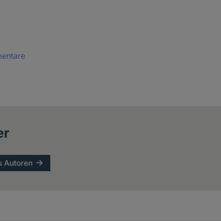
mentare
er
s Autoren