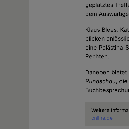
geplatztes Treff
dem Auswärtige
Klaus Blees, Ka
blicken anlässli
eine Palästina-S
Rechten.
Daneben bietet 
Rundschau
, di
Buchbesprechu
Weitere Informa
online.de