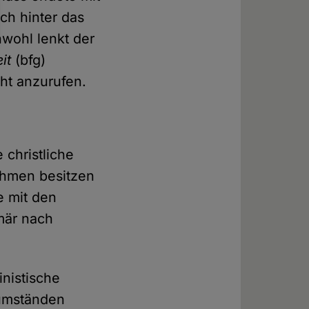
ch hinter das
hwohl lenkt der
eit
(bfg)
ht anzurufen.
 christliche
ehmen besitzen
e mit den
mär nach
nistische
tumständen