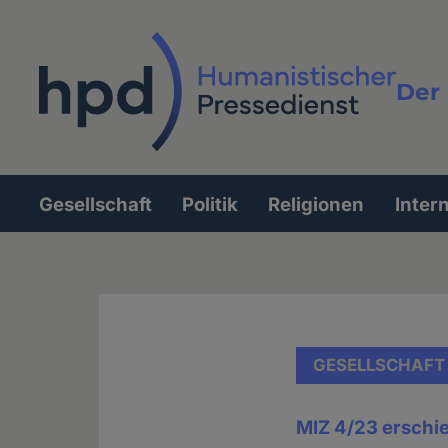
Direkt
zum
Inhalt
Der 
Vollt
Gesellschaft
Politik
Religionen
Inter
Hauptnavigation
GESELLSCHAFT
MIZ 4/23 erschi