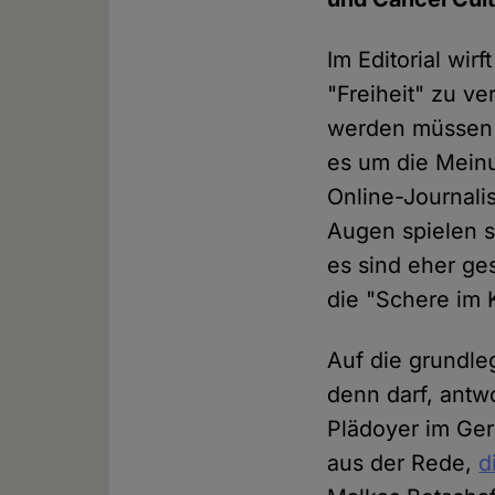
Im Editorial wi
"Freiheit" zu v
werden müssen u
es um die Meinu
Online-Journali
Augen spielen st
es sind eher ge
die "Schere im 
Auf die grundle
denn darf, antw
Plädoyer im Ger
aus der Rede,
d