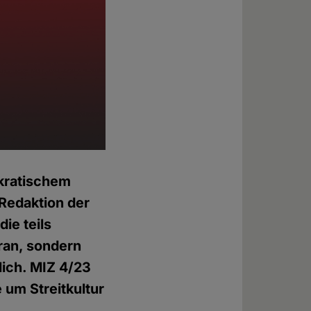
okratischem
 Redaktion der
die teils
eran, sondern
lich. MIZ 4/23
 um Streitkultur