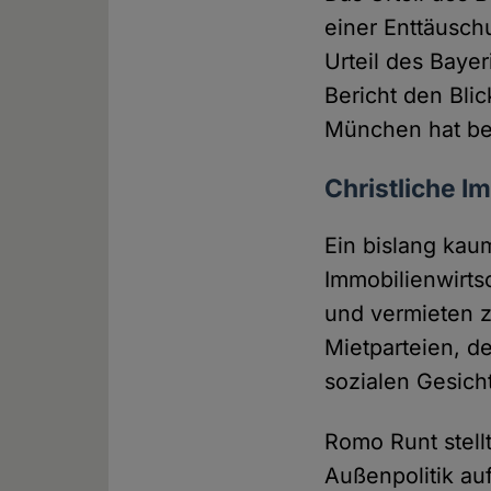
einer Enttäusch
Urteil des Baye
Bericht den Blic
München hat ber
Christliche I
Ein bislang kau
Immobilienwirts
und vermieten 
Mietparteien, 
sozialen Gesich
Romo Runt stell
Außenpolitik au