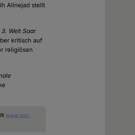
h Alinejad stellt
 3. Welt Saar
ber kritisch auf
er religiösen
nale
ne
ift
www.miz-