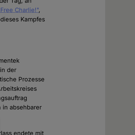
 der Tag, an
ree Charlie!"
,
l dieses Kampfes
Smentek
in der
itische Prozesse
rbeitskreises
ngsauftrag
h in absehbarer
rlass endete mit