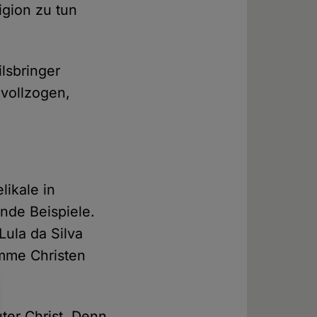
ligion zu tun
lsbringer
 vollzogen,
ikale in
nde Beispiele.
Lula da Silva
omme Christen
uter Christ. Denn