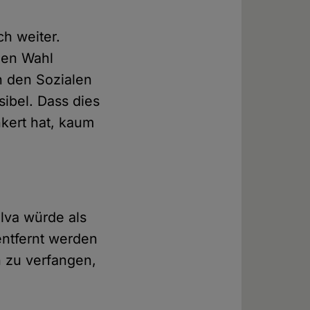
h weiter.
igen Wahl
n den Sozialen
ibel. Dass dies
nkert hat, kaum
lva würde als
entfernt werden
n zu verfangen,