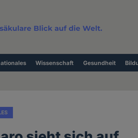
säkulare Blick auf die Welt.
extsuche
nationales
Wissenschaft
Gesundheit
Bild
LES
aro sieht sich auf