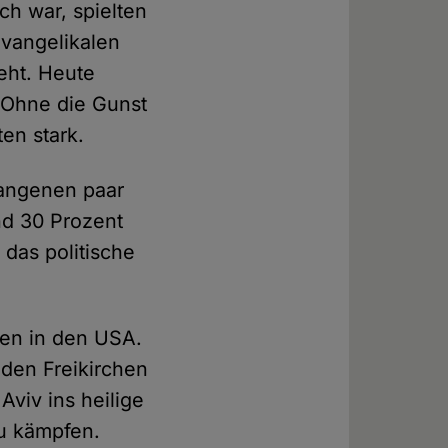
ch war, spielten
 evangelikalen
eht. Heute
 Ohne die Gunst
en stark.
gangenen paar
nd 30 Prozent
das politische
len in den USA.
den Freikirchen
Aviv ins heilige
zu kämpfen.