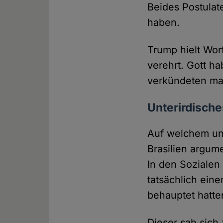
Beides Postulate
haben.
Trump hielt Wor
verehrt. Gott h
verkündeten ma
Unterirdisch
Auf welchem unt
Brasilien argum
In den Sozialen
tatsächlich ein
behauptet hatte
Dieser sah sich 