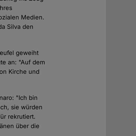
ihres
ozialen Medien.
a Silva den
Teufel geweiht
gte an: "Auf dem
von Kirche und
naro: "Ich bin
ach, sie würden
r rekrutiert.
ränen über die