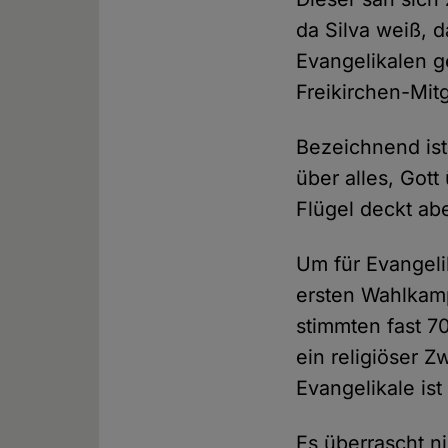
da Silva weiß, 
Evangelikalen g
Freikirchen-Mitg
Bezeichnend ist
über alles, Gott 
Flügel deckt ab
Um für Evangeli
ersten Wahlkamp
stimmten fast 70
ein religiöser Z
Evangelikale ist
Es überrascht ni