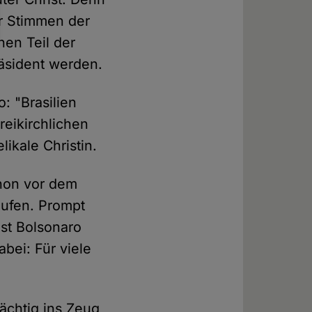
er Stimmen der
nen Teil der
räsident werden.
: "Brasilien
freikirchlichen
ikale Christin.
chon vor dem
aufen. Prompt
ist Bolsonaro
abei: Für viele
mächtig ins Zeug