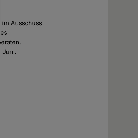
g im Ausschuss
des
beraten.
 Juni.