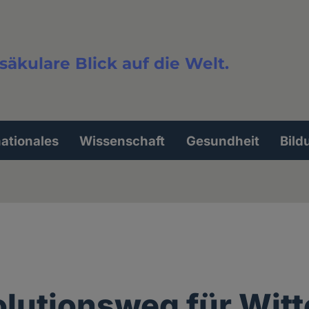
säkulare Blick auf die Welt.
extsuche
nationales
Wissenschaft
Gesundheit
Bild
olutionsweg für Wit