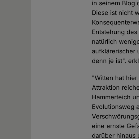
in seinem Blog 
Diese ist nicht 
Konsequenterwei
Entstehung des 
natürlich wenig
aufklärerischer 
denn je ist", erk
"Witten hat hie
Attraktion reic
Hammerteich un
Evolutionsweg a
Verschwörungs
eine ernste Gefa
darüber hinaus 