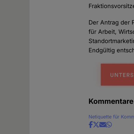
Fraktionsvorsit
Der Antrag der 
für Arbeit, Wirt
Standortmarketi
Endgültig entsch
Kommentare
Netiquette für Kom
Share