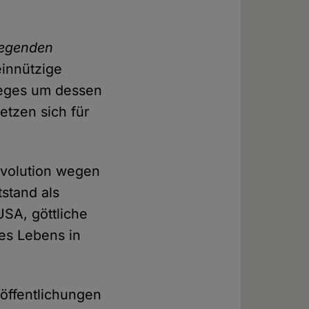
.
iegenden
innützige
sweges um dessen
etzen sich für
Evolution wegen
stand als
USA, göttliche
des Lebens in
öffentlichungen