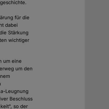
sgeschichte.
ärung für die
ht dabei
die Stärkung
ten wichtiger
en um eine
zierweg um den
einem
n
na-Leugnung
tiver Beschluss
eit", so der