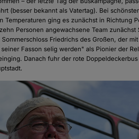
ommen – der letzte Tag der Buskampagne, pas
ahrt (besser bekannt als Vatertag). Bei schöns
 Temperaturen ging es zunächst in Richtung P
uf zehn Personen angewachsene Team zunächst 
 Sommerschloss Friedrichs des Großen, der mit
 seiner Fasson selig werden" als Pionier der Reli
einging. Danach fuhr der rote Doppeldeckerbus 
ptstadt.