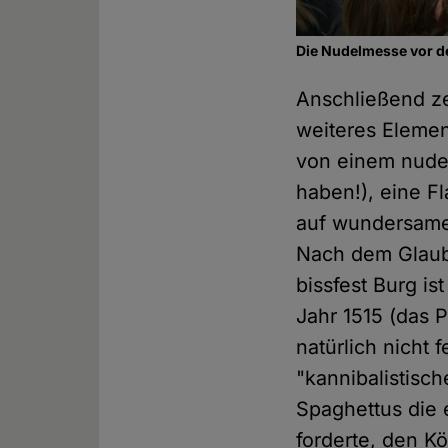
Die Nudelmesse vor d
Anschließend ze
weiteres Element
von einem nude
haben!), eine F
auf wundersame
Nach dem Glaub
bissfest Burg i
Jahr 1515 (das 
natürlich nicht
"kannibalistisch
Spaghettus die 
forderte, den K