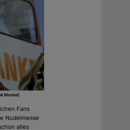
k Nicolai)
eichen Fans
Eine Nudelmesse
schon alles