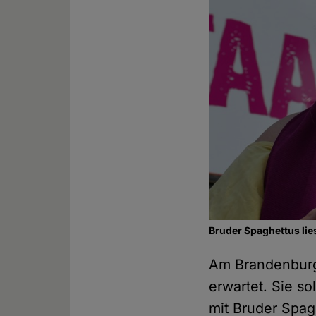
Bruder Spaghettus lie
Am Brandenburge
erwartet. Sie s
mit Bruder Spagh