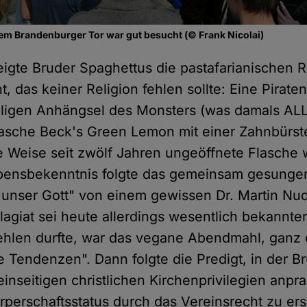
em Brandenburger Tor war gut besucht (© Frank Nicolai)
igte Bruder Spaghettus die pastafarianischen Re
, das keiner Religion fehlen sollte: Eine Piraten
ligen Anhängsel des Monsters (was damals AL
lasche Beck's Green Lemon mit einer Zahnbürst
 Weise seit zwölf Jahren ungeöffnete Flasche
ensbekenntnis folgte das gemeinsam gesungen
st unser Gott" von einem gewissen Dr. Martin Nu
Plagiat sei heute allerdings wesentlich bekannte
 fehlen durfte, war das vegane Abendmahl, ganz
e Tendenzen". Dann folgte die Predigt, in der B
einseitigen christlichen Kirchenprivilegien anpr
örperschaftsstatus durch das Vereinsrecht zu er