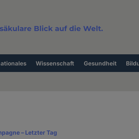
säkulare Blick auf die Welt.
extsuche
nationales
Wissenschaft
Gesundheit
Bild
pagne – Letzter Tag