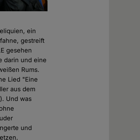
liquien, ein
fahne, gestreift
LE gesehen
e darin und eine
 weißen Rums.
e Lied "Eine
dler aus dem
r). Und was
 ohne
ruder
angerte und
setzen.