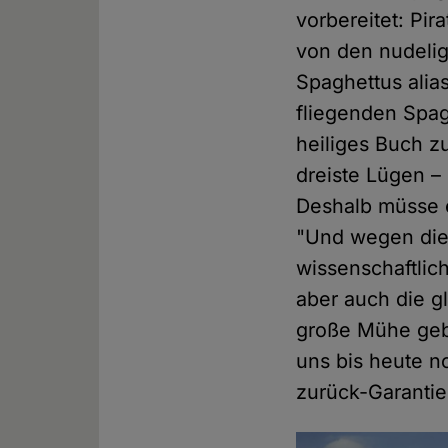
vorbereitet: Pi
von den nudeli
Spaghettus alia
fliegenden Spag
heiliges Buch z
dreiste Lügen –
Deshalb müsse e
"Und wegen dies
wissenschaftlich
aber auch die g
große Mühe gebe
uns bis heute n
zurück-Garantie