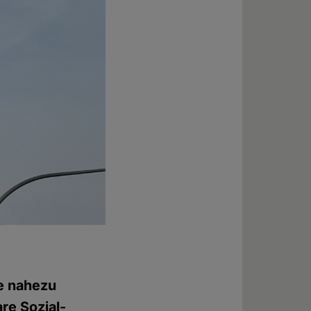
de nahezu
re Sozial­