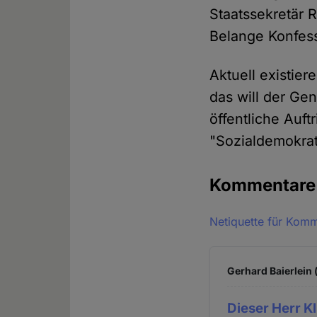
Staatssekretär R
Belange Konfess
Aktuell existier
das will der Gen
öffentliche Auft
"Sozialdemokra
Kommentar
Netiquette für Kom
Gerhard Baierlein 
Dieser Herr Kl