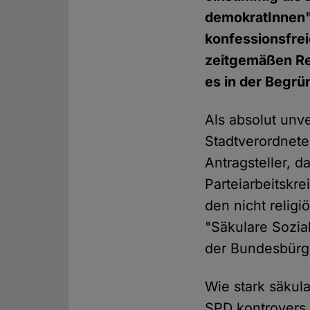
demokratInnen"
konfessionsfrei
zeitgemäßen Rel
es in der Begr
Als absolut unv
Stadtverordnet
Antragsteller, 
Parteiarbeitskr
den nicht religi
"Säkulare Sozia
der Bundesbürge
Wie stark säkula
SPD kontrovers 