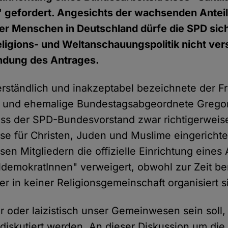
 gefordert. Angesichts der wachsenden Antei
er Menschen in Deutschland dürfe die SPD sich
igions- und Weltanschauungspolitik nicht vers
ündung des Antrages.
erständlich und inakzeptabel bezeichnete der Fr
e und ehemalige Bundestagsabgeordnete Grego
dass der SPD-Bundesvorstand zwar richtigerweis
eise für Christen, Juden und Muslime eingerichte
ösen Mitgliedern die offizielle Einrichtung eines 
ldemokratInnen" verweigert, obwohl zur Zeit be
r in keiner Religionsgemeinschaft organisiert s
r oder laizistisch unser Ge­mein­wesen sein soll
diskutiert werden. An dieser Diskussion um die