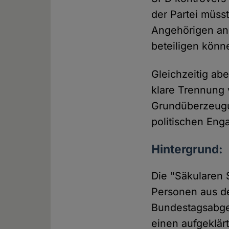
der Partei müss
Angehörigen and
beteiligen könn
Gleichzeitig abe
klare Tren­nung
Grundüberzeugun
politischen En
Hintergrund:
Die "Säkularen 
Personen aus d
Bundestagsabgeo
einen aufgeklär