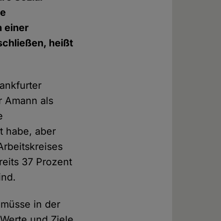
le
 einer
chließen, heißt
ankfurter
r Amann als
e
t habe, aber
Arbeits­kreises
reits 37 Prozent
ind.
, müsse in der
 Werte und Ziele