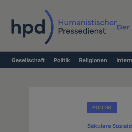
Direkt
zum
Inhalt
Der 
Vollt
Gesellschaft
Politik
Religionen
Inter
Hauptnavigation
POLITIK
Säkulare Sozial