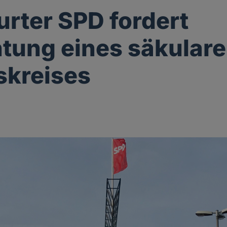
urter SPD fordert
htung eines säkular
skreises