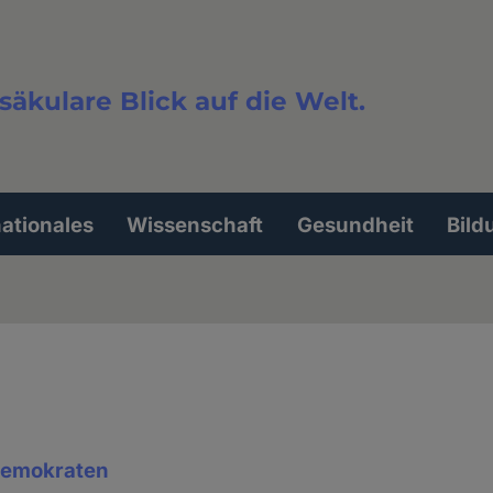
säkulare Blick auf die Welt.
extsuche
nationales
Wissenschaft
Gesundheit
Bild
demokraten