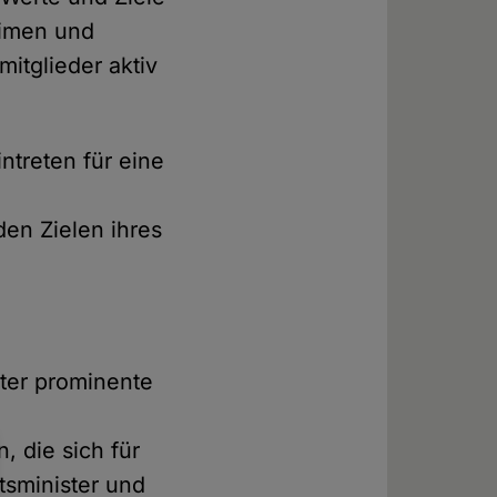
limen und
itglieder aktiv
ntreten für eine
en Zielen ihres
nter prominente
 die sich für
tsminister und