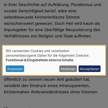
in ihrer Geschichte auf Aufklärung, Pluralismus und
soziale Gerechtigkeit berief, wäre eine
selbstbewusste kirchenkritische Stimme
wünschenswert gewesen. Doch Heil wird kaum als
Impulsgeber für eine überfällige Neujustierung des
Verhältnisses von Religion und Staat auftreten.
Stattdessen ist zu erwarten, dass er – wie schon als
Wir verwenden Cookies und verarbeiten
Minister – vor allem als Interessenvertreter der
Verwendung
personenbezogene Daten für die folgenden Zwecke:
Funktional & Eingebettete externe Inhalte
.
großen Kirchen agieren wird. Ein stiller
von
Schulterschluss im Hintergrund, den Status quo
personenbezogenen
Anpassen
Ablehnen
Akzeptieren
absichernd. Dass sich Hubertus Heil bislang nicht
Daten
öffentlich zu seinem neuen Amt geäußert hat,
und
verstärkt den Eindruck eines intransparenten,
Cookies
kirchennahen Amtsverständnisses ohne Visionen.