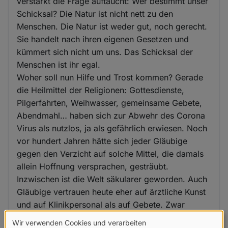
verstärkt die Frage auftaucht: Wer bestimmt unser
Schicksal? Die Natur ist nicht nett zu den
Menschen. Die Natur ist weder gut, noch gerecht.
Sie handelt nach ihren eigenen Gesetzen und
kümmert sich nicht um uns. Das Schicksal der
Menschen ist ihr egal.
Woher soll nun Hilfe und Trost kommen? Gerade
die Heilmittel der Religionen: Gottesdienste,
Pilgerfahrten, Weihwasser, gemeinsame Gebete,
Abendmahl… haben sich zur Abwehr des Corona
Virus als nutzlos, ja als gefährlich erwiesen. Noch
vor hundert Jahren hätte sich jeder Gläubige
gegen den Verzicht auf solche Mittel, die damals
allein Hoffnung versprachen, gesträubt.
Inzwischen ist die Welt säkularer geworden. Auch
Gläubige vertrauen heute eher auf ärztliche Kunst
und auf Klinikpersonal als auf Gebete. Zwar
wollen es die „Stark-Gläubigen“ immer noch nicht
Wir verwenden Cookies und verarbeiten