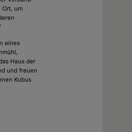
n Ort, um
deren
"
n eines
chmühl,
 das Haus der
ied und freuen
genen Kubus