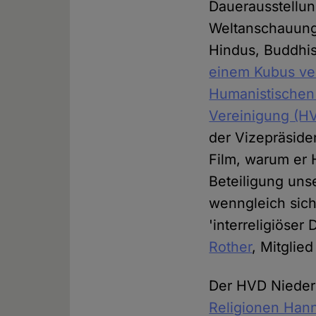
Dauerausstellun
Weltanschauunge
Hindus, Buddhis
einem Kubus ve
Humanistischen
Vereinigung (H
der Vizepräsid
Film, warum er 
Beteiligung uns
wenngleich sic
'interreligiöser
Rother
, Mitgli
Der HVD Nieders
Religionen Han