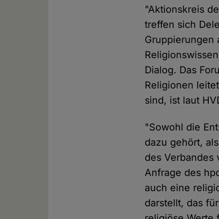
"Aktionskreis d
treffen sich De
Gruppierungen a
Religionswissen
Dialog. Das Fo
Religionen leit
sind, ist laut H
"Sowohl die En
dazu gehört, al
des Verbandes v
Anfrage des hpd
auch eine relig
darstellt, das f
religiöse Werte