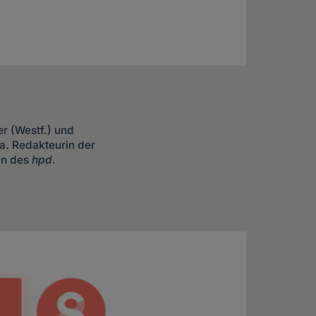
er (Westf.) und
. a. Redakteurin der
in des
hpd
.