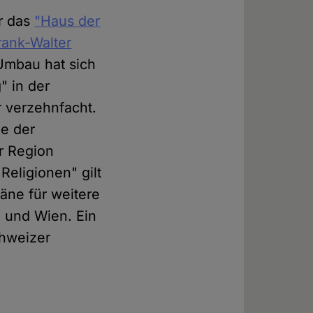
r das
"Haus der
rank-Walter
 Umbau hat sich
" in der
 verzehnfacht.
e der
r Region
eligionen" gilt
äne für weitere
 und Wien. Ein
chweizer