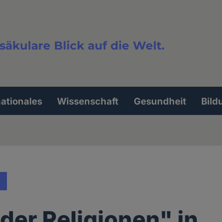
säkulare Blick auf die Welt.
extsuche
nationales
Wissenschaft
Gesundheit
Bild
der Religionen" in