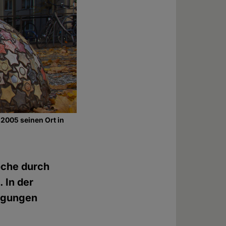
2005 seinen Ort in
oche durch
 In der
nigungen