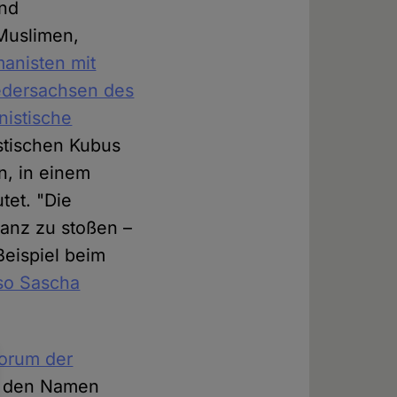
und
Muslimen,
anisten mit
edersachsen des
istische
stischen Kubus
n, in einem
tet. "Die
nanz zu stoßen –
eispiel beim
so Sascha
orum der
9 den Namen