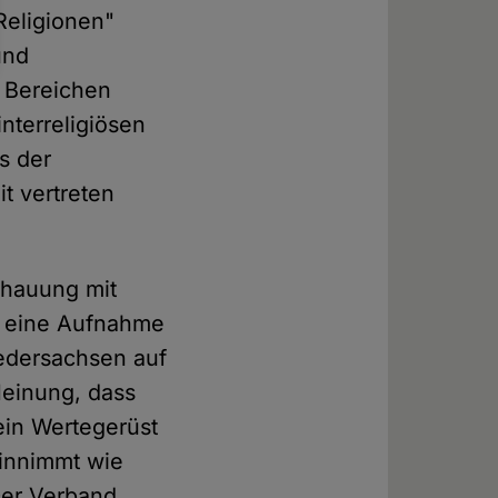
Religionen"
und
n Bereichen
nterreligiösen
s der
t vertreten
chauung mit
r eine Aufnahme
iedersachsen auf
Meinung, dass
ein Wertegerüst
einnimmt wie
Der Verband