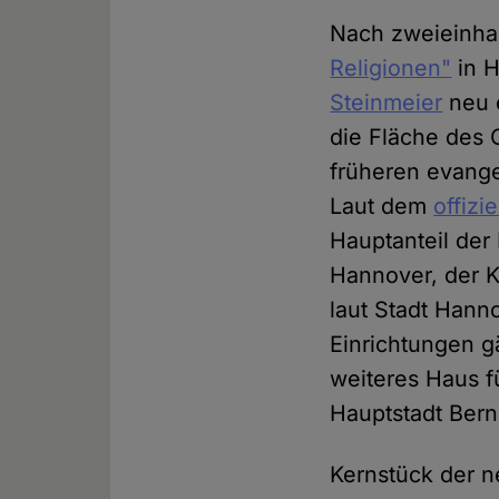
Nach zweieinha
Religionen"
in H
Steinmeier
neu e
die Fläche des 
früheren evange
Laut dem
offizi
Hauptanteil der
Hannover, der K
laut Stadt Hann
Einrichtungen 
weiteres Haus fü
Hauptstadt Ber
Kernstück der n