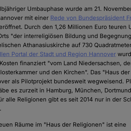
lbjähriger Umbauphase wurde am 21. Novembe
annover mit einer
Rede von Bundespräsident F
röffnet. Durch den 1,26 Millionen Euro teuren
Orts "der interreligiösen Bildung und Begegnung
lischen Athanasiuskirche auf 730 Quadratmeter
ellen Portal der Stadt und Region Hannover
wurd
 Kosten finanziert "vom Land Niedersachsen, de
losterkammer und den Kirchen". Das "Haus der R
over als Pilotprojekt bundesweit wegweisend. Pl
gäbe es zurzeit in Hamburg, München, Dortmund
r alle Religionen gibt es seit 2014 nur in der S
n.
euen Räume im "Haus der Religionen" ist eine