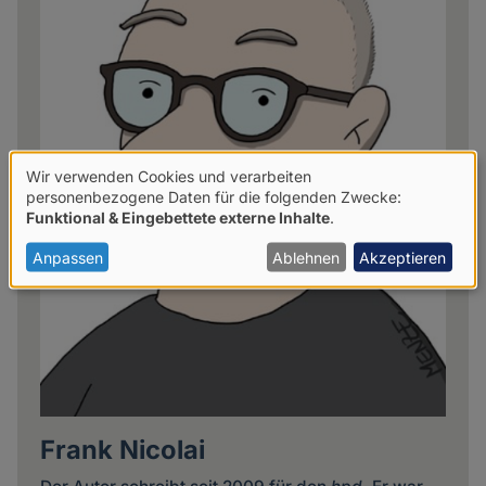
Wir verwenden Cookies und verarbeiten
Verwendung
personenbezogene Daten für die folgenden Zwecke:
Funktional & Eingebettete externe Inhalte
.
von
personenbezogenen
Anpassen
Ablehnen
Akzeptieren
Daten
und
Cookies
Frank Nicolai