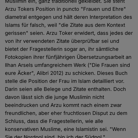
Muslimin ein, ganz traditionell gekleidet. Sie steht
Arzu Tokers Position in puncto "Frauen und Ehre"
diametral entgegen und hält deren Interpretation des
Islams für falsch, weil "die Zitate aus dem Kontext
gerissen" seien. Arzu Toker erwidert, dass jedes der
von ihr verwendeten Zitate überprüfbar sei und
bietet der Fragestellerin sogar an, ihr sämtliche
Fotokopien ihrer fünfjährigen Übersetzungsarbeit an
Ilhan Arsels umfangreichem Werk ("Die Frauen sind
eure Äcker", Alibri 2012) zu schicken. Dieses Buch
stelle die Position der Frau im Islam detailliert vor.
Darin seien alle Belege und Zitate enthalten. Doch
davon lässt sich die junge Muslimin nicht
beeindrucken und Arzu kommt nach einem zwar
freundlichen, aber eher fruchtlosen Disput zu dem
Schluss, dass die Fragestellerin, wie alle
konservativen Muslime, eine Islamistin sei. "Wenn
Sie der Nordpol sind, bin ich der Südpol."