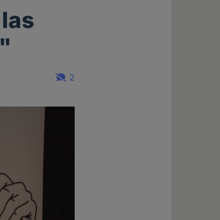
las
"
2