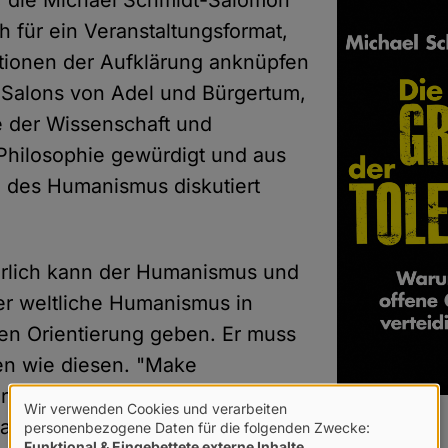
, die Michael Schmidt-Salomon
sch für ein Veranstaltungsformat,
itionen der Aufklärung anknüpfen
 Salons von Adel und Bürgertum,
e der Wissenschaft und
Philosophie gewürdigt und aus
 des Humanismus diskutiert
ürlich kann der Humanismus und
er weltliche Humanismus in
gen Orientierung geben. Er muss
ten wie diesen. "Make
reat again", forderte Moderator
Wir verwenden Cookies und verarbeiten
Verwendung
ator Helmut Fink daher auch am
personenbezogene Daten für die folgenden Zwecke:
Funktional & Eingebettete externe Inhalte
.