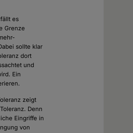
ällt es
ie Grenze
mehr-
abei sollte klar
oleranz dort
ssachtet und
ird. Ein
erieren.
oleranz zeigt
 Toleranz. Denn
che Eingriffe in
nengung von