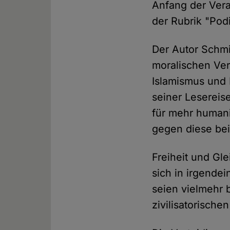
Anfang der Vera
der Rubrik "Pod
Der Autor Schm
moralischen Ver
Islamismus und 
seiner Lesereis
für mehr humani
gegen diese be
Freiheit und Gle
sich in irgende
seien vielmehr 
zivilisatorischen