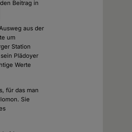
den Beitrag in
 Ausweg aus der
tte um
ger Station
 sein Plädoyer
htige Werte
ts, für das man
alomon. Sie
es