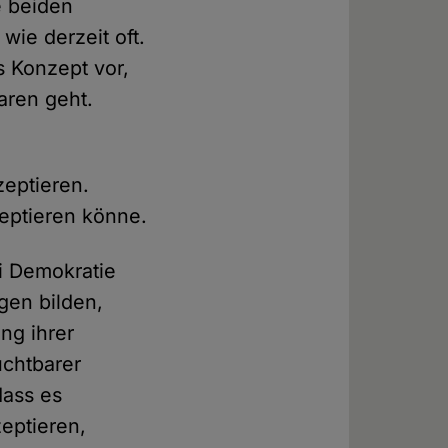
e beiden
ie derzeit oft.
s Konzept vor,
aren geht.
zeptieren.
zeptieren könne.
i Demokratie
gen bilden,
ng ihrer
uchtbarer
dass es
zeptieren,