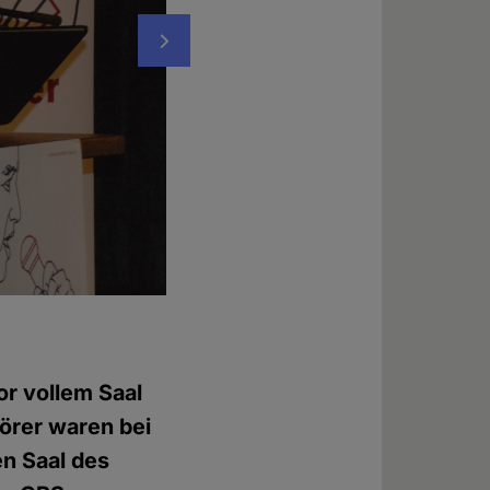
Nächstes
Auf der Bühne: Helmut Fink und Michael 
Foto: © Karin Becker
r vollem Saal
örer waren bei
n Saal des