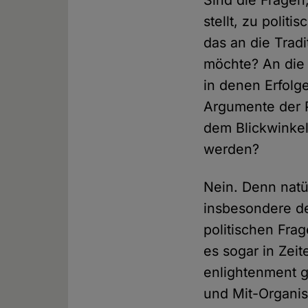
Sind die Fragen
stellt, zu politi
das an die Trad
möchte? An die
in denen Erfolg
Argumente der 
dem Blickwinkel
werden?
Nein. Denn nat
insbesondere d
politischen Fra
es sogar in Zei
enlightenment g
und Mit-Organis