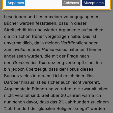
personenbezogenen
Anpassen
Ablehnen
Akzeptieren
Freiheit"
bringen lässt.
Daten
Leserinnen und Leser meiner vorangegangenen
und
Bücher werden feststellen, dass in dieser
Cookies
Streitschrift hin und wieder Argumente auftauchen,
die ich schon früher vorgetragen habe. Das ist
unvermeidlich, da in meinen Veröffentlichungen
zum
evolutionären Humanismus
mitunter Themen
angerissen wurden, die mit der Frage nach
den
Grenzen der Toleranz
eng verknüpft sind. Ich
bin jedoch überzeugt, dass der Fokus dieses
Buches vieles in neuem Licht erscheinen lässt.
Darüber hinaus ist es sicher auch nicht verkehrt,
Argumente in Erinnerung zu rufen, die zwar alt, aber
nicht veraltet sind. Seit über 20 Jahren warne ich
nun schon davor, dass das 21. Jahrhundert zu einem
"Jahrhundert der globalen Religionskriege" werden