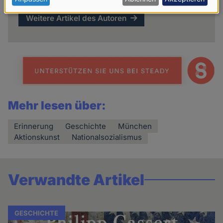
personenbezogenen
Daten
Weitere Artikel des Autoren
und
Cookies
Mehr lesen über:
Erinnerung
Geschichte
München
Aktionskunst
Nationalsozialismus
Verwandte Artikel
GESCHICHTE