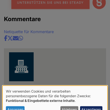
Kommentare
Netiquette für Kommentare
Share
news
Red.
Wir verwenden Cookies und verarbeiten
Verwendung
personenbezogene Daten für die folgenden Zwecke:
Mit "Red." sind Artikel gekennzeichnet, die
Funktional & Eingebettete externe Inhalte
.
von
redaktionell bearbeitete Pressemitteilungen
beinhalten.
Anpassen
Ablehnen
Akzeptieren