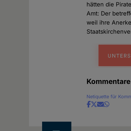
hätten die Pira
Amt: Der betref
weil ihre Anerk
Staatskirchenve
Kommentare
Netiquette für Kom
Share
news