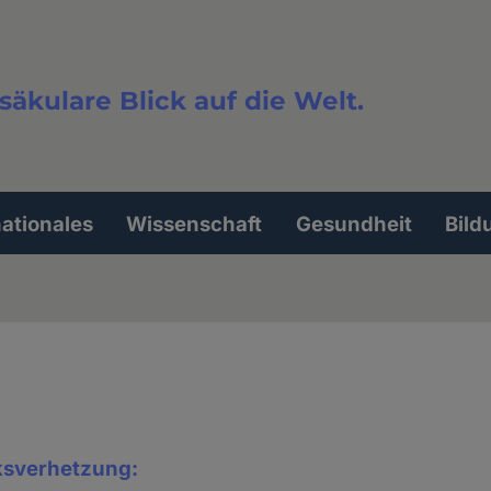
säkulare Blick auf die Welt.
extsuche
nationales
Wissenschaft
Gesundheit
Bild
sverhetzung: