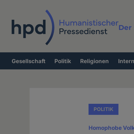
Direkt
zum
Inhalt
Der 
Vollt
Gesellschaft
Politik
Religionen
Inter
Hauptnavigation
POLITIK
Homophobe Volk