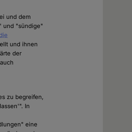
tei und dem
" und "sündige"
die
ellt und ihnen
ärte der
 auch
es zu begreifen,
assen'". In
ndlungen" eine