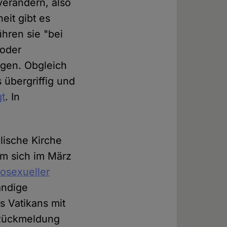
verändern, also
it gibt es
ühren sie "bei
 oder
egen. Obgleich
 übergriffig und
gt
. In
lische Kirche
em sich im März
osexueller
ändige
s Vatikans mit
 Rückmeldung