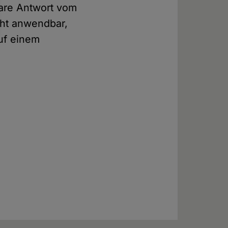
dare Antwort vom
icht anwendbar,
uf einem