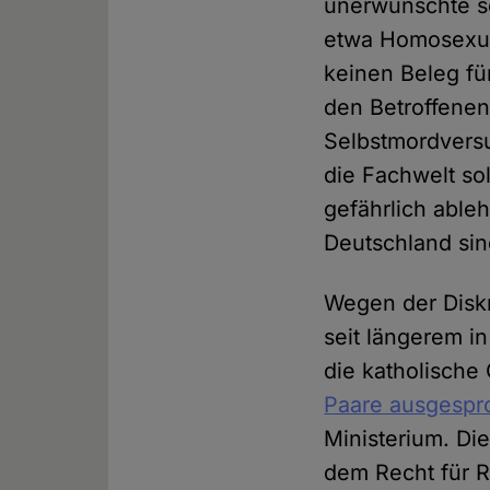
unerwünschte se
etwa Homosexue
keinen Beleg fü
den Betroffenen
Selbstmordversu
die Fachwelt sol
gefährlich ableh
Deutschland sin
Wegen der Diskr
seit längerem i
die katholisch
Paare ausgespr
Ministerium. Die
dem Recht für R