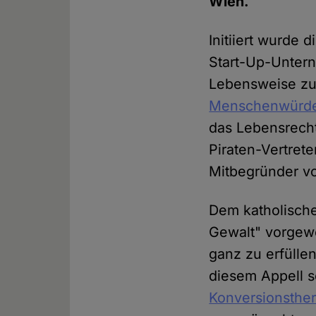
Wien.
Initiiert wurde
Start-Up-Untern
Lebensweise z
Menschenwürd
das Lebensrecht 
Piraten-Vertret
Mitbegründer v
Dem katholische
Gewalt" vorgewo
ganz zu erfülle
diesem Appell s
Konversionsthe