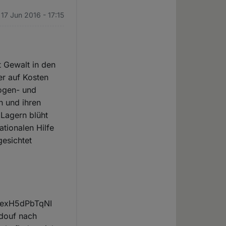
. 17 Jun 2016 - 17:15
t Gewalt in den
r auf Kosten
rogen- und
 und ihren
 Lagern blüht
ationalen Hilfe
gesichtet
e/exH5dPbTqNI
ndouf nach