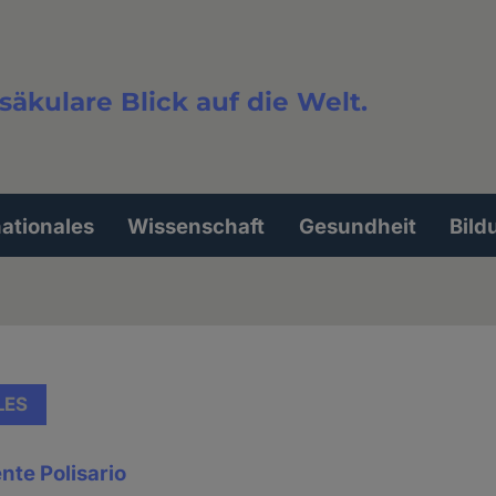
säkulare Blick auf die Welt.
extsuche
nationales
Wissenschaft
Gesundheit
Bild
LES
nte Polisario