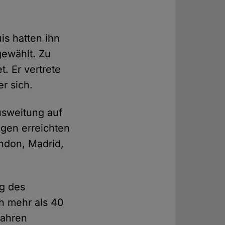
is hatten ihn
gewählt. Zu
. Er vertrete
r sich.
usweitung auf
ägen erreichten
ndon, Madrid,
eg des
h mehr als 40
Jahren