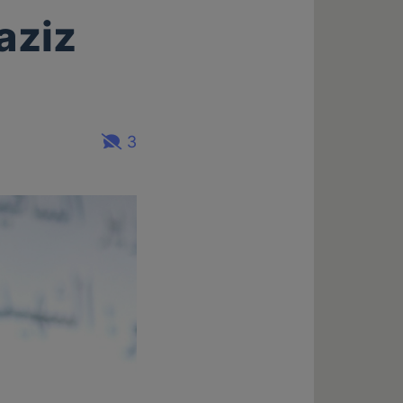
aziz
3