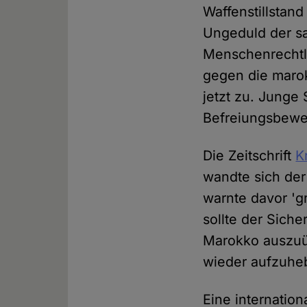
Waffenstillstan
Ungeduld der s
Menschenrechtl
gegen die marok
jetzt zu. Junge
Befreiungsbewe
Die Zeitschrift
K
wandte sich der
warnte davor 'g
sollte der Siche
Marokko auszuü
wieder aufzuhe
Eine internatio