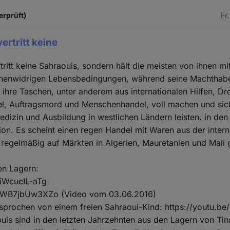
erprüft)
Fr
vertritt keine
rtritt keine Sahraouis, sondern hält die meisten von ihnen mi
henwidrigen Lebensbedingungen, während seine Machthabe
ihre Taschen, unter anderem aus internationalen Hilfen, D
, Auftragsmord und Menschenhandel, voll machen und sich
edizin und Ausbildung in westlichen Ländern leisten. in den
ion. Es scheint einen regen Handel mit Waren aus der intern
 regelmäßig auf Märkten in Algerien, Mauretanien und Mali 
en Lagern:
/iWcueIL-aTg
be/WB7jbUw3XZo (Video vom 03.06.2016)
esprochen von einem freien Sahraoui-Kind: https://youtu.b
is sind in den letzten Jahrzehnten aus den Lagern von Ti