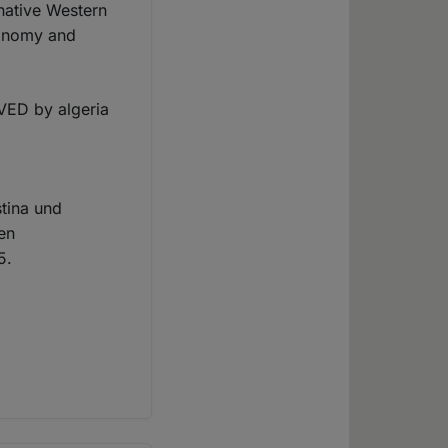
 native Western
tonomy and
VED by algeria
tina und
len
5.