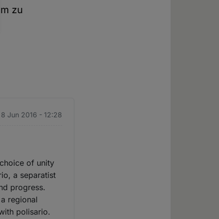
um zu
 8 Jun 2016 - 12:28
hoice of unity
o, a separatist
nd progress.
 a regional
ith polisario.