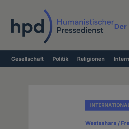
Direkt
zum
Inhalt
Der 
Vollt
Gesellschaft
Politik
Religionen
Inter
Hauptnavigation
INTERNATIONA
Westsahara / Fre