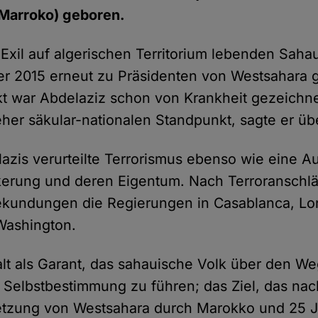
(Marroko) geboren.
 Exil auf algerischen Territorium lebenden Sahau
r 2015 erneut zu Präsidenten von Westsahara 
t war Abdelaziz schon von Krankheit gezeichnet
eher säkular-nationalen Standpunkt, sagte er übe
is verurteilte Terrorismus ebenso wie eine A
lkerung und deren Eigentum. Nach Terroranschl
ekundungen die Regierungen in Casablanca, Lo
Washington.
alt als Garant, das sahauische Volk über den W
Selbstbestimmung zu führen; das Ziel, das nac
etzung von Westsahara durch Marokko und 25 