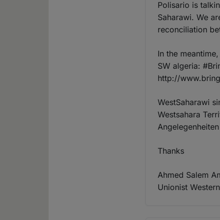
Polisario is talk
Saharawi. We ar
reconciliation b
In the meantime
SW algeria: #Br
http://www.brin
WestSaharawi si
Westsahara Terri
Angelegenheiten 
Thanks
Ahmed Salem A
Unionist Western 