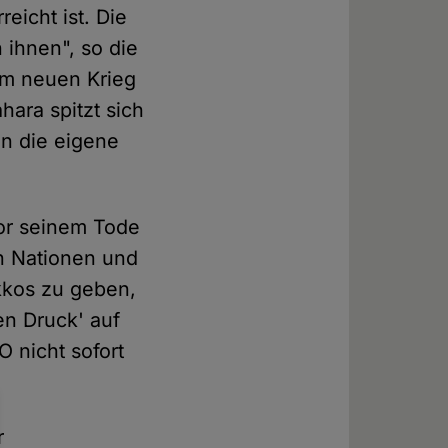
eicht ist. Die
ihnen", so die
em neuen Krieg
hara spitzt sich
en die eigene
or seinem Tode
en Nationen und
okkos zu geben,
en Druck' auf
 nicht sofort
r