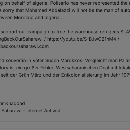
ing on behalf of algeria. Polisario has never represented the
e sorry that Mohamed Abdelazzi will not be the man of au
etween Morocco and algeria...
, support our campaign to free the warehouse refugees SLA
ingBackOurSaharawi / https://youtu.be/S-BJwC21hM4 /
gbackoursaharawi.com
nd souverän in Vater Süden Marokkos. Vergleicht man Paläs
tory ist ein großer Fehler. Westsaharauischen Deal mit loka
seit der Grün März und der Entkolonialisierung im Jahr 197
mr Khaddad
Saharawi - Internet Activist