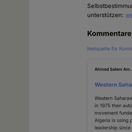
Selbstbestimmu
unterstützen:
we
Kommentar
Netiquette für Kom
Ahmed Salem Am… 
Western Saha
Western Saharaw
in 1975 then aut
movement funded
Algeria is using 
leadership since