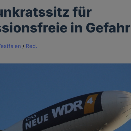
nkratssitz für
sionsfreie in Gefah
estfalen
/
Red.