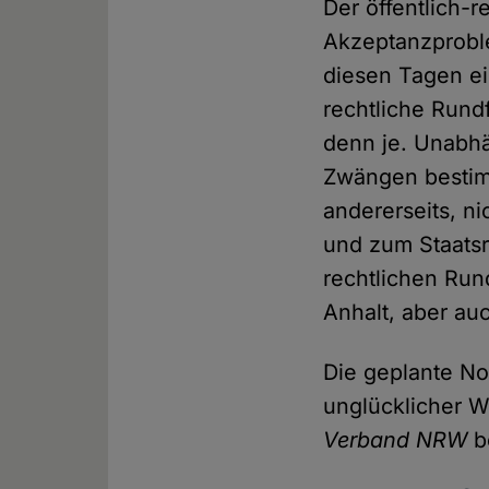
Der öffentlich-
Akzeptanzproble
diesen Tagen ei
rechtliche Rund
denn je. Unabhä
Zwängen bestimm
andererseits, n
und zum Staatsr
rechtlichen Ru
Anhalt, aber au
Die geplante No
unglücklicher W
Verband NRW
b