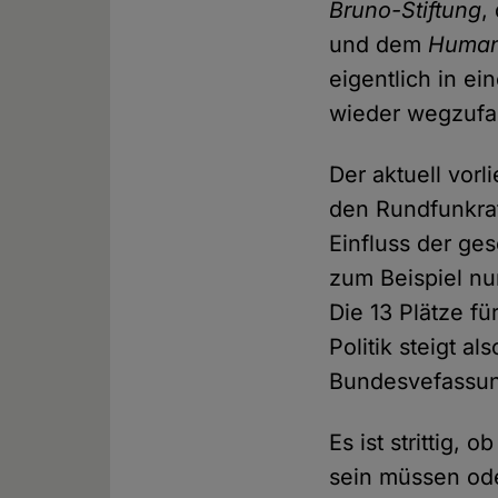
Bruno-Stiftung
,
und dem
Human
eigentlich in ei
wieder wegzufal
Der aktuell vor
den Rundfunkrat
Einfluss der ge
zum Beispiel nu
Die 13 Plätze fü
Politik steigt al
Bundesvefassung
Es ist strittig
sein müssen ode