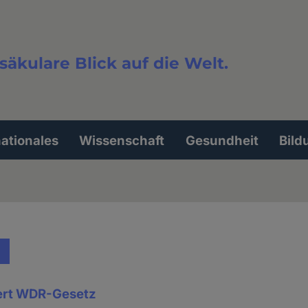
säkulare Blick auf die Welt.
extsuche
nationales
Wissenschaft
Gesundheit
Bild
ert WDR-Gesetz