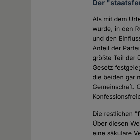
Der "staatsf
Als mit dem Urt
wurde, in den R
und den Einflus
Anteil der Parte
größte Teil der 
Gesetz festgel
die beiden gar 
Gemeinschaft. O
Konfessionsfrei
Die restlichen 
Über diesen Weg
eine säkulare V