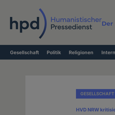
Direkt
zum
Inhalt
Der 
Vollt
Gesellschaft
Politik
Religionen
Inter
Hauptnavigation
GESELLSCHAFT
HVD NRW kritisi