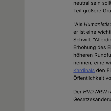
neutral sein so
Teil größere Gr
"Als
Humanistis
er ist eine wic
Schwill. "Allerd
Erhöhung des Ein
höheren Rundfun
nennen, eine wi
Kardinals
den Ei
Öffentlichkeit vo
Der
HVD NRW
r
Gesetzesänderu