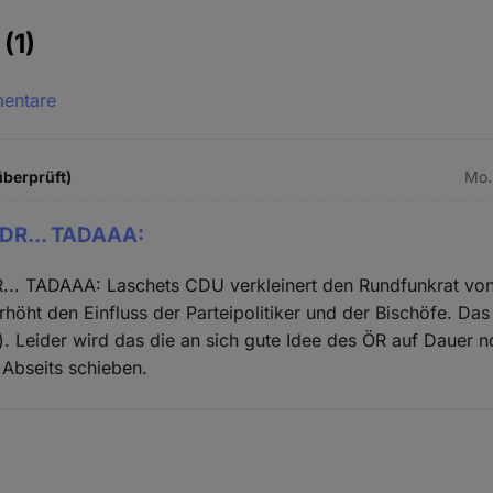
e
(1)
mentare
überprüft)
Mo.
DR... TADAAA:
.. TADAAA: Laschets CDU verkleinert den Rundfunkrat von
rhöht den Einfluss der Parteipolitiker und der Bischöfe. Das
;-). Leider wird das die an sich gute Idee des ÖR auf Dauer n
e Abseits schieben.