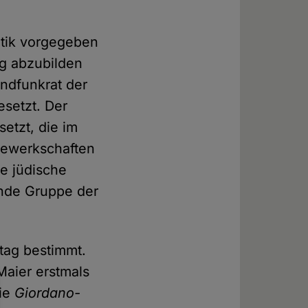
itik vorgegeben
ng abzubilden
ndfunkrat der
esetzt. Der
setzt, die im
Gewerkschaften
ie jüdische
ende Gruppe der
dtag bestimmt.
Maier erstmals
die
Giordano-