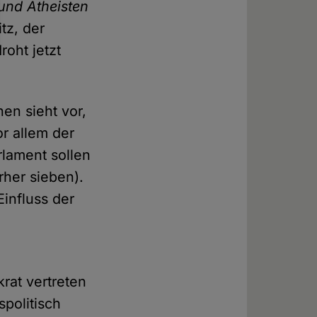
und Atheisten
itz, der
roht jetzt
en sieht vor,
or allem der
rlament sollen
rher sieben).
Einfluss der
rat vertreten
spolitisch