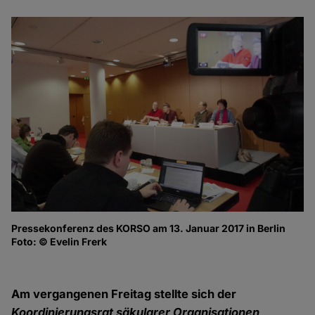
Pressekonferenz des KORSO am 13. Januar 2017 in Berlin
He
Foto: © Evelin Frerk
Ge
un
Fo
Am vergangenen Freitag stellte sich der
Koordinierungsrat säkularer Organisationen