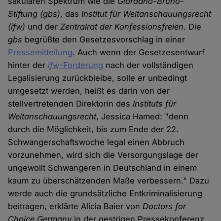
säkularen Spektrum wie die
Giordano-Bruno-
Stiftung
(gbs)
, das
Institut für Weltanschauungsrecht
(ifw)
und der
Zentralrat der Konfessionsfreien
. Die
gbs
begrüßte den Gesetzesvorschlag in einer
Pressemitteilung
. Auch wenn der Gesetzesentwurf
hinter der
ifw
-Forderung
nach der vollständigen
Legalisierung zurückbleibe, solle er unbedingt
umgesetzt werden, heißt es darin von der
stellvertretenden Direktorin des
Instituts für
Weltanschauungsrecht
, Jessica Hamed: "denn
durch die Möglichkeit, bis zum Ende der 22.
Schwangerschaftswoche legal einen Abbruch
vorzunehmen, wird sich die Versorgungslage der
ungewollt Schwangeren in Deutschland in einem
kaum zu überschätzenden Maße verbessern." Dazu
werde auch die grundsätzliche Entkriminalisierung
beitragen, erklärte Alicia Baier von
Doctors for
Choice Germany
in der gestrigen Pressekonferenz,