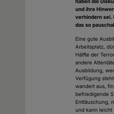
haben die Disku
und ihre Hinwe
verhindern sei.
das so pauscha
Eine gute Ausbil
Arbeitsplatz, d
Hälfte der Terr
andere Attentät
Ausbildung, wen
Verfügung steht
wandert aus, fin
befriedigende S
Enttäuschung, m
und kann leicht