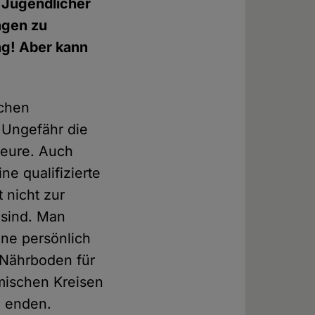
g Jugendlicher
ngen zu
ng! Aber kann
ichen
. Ungefähr die
ieure. Auch
ne qualifizierte
 nicht zur
 sind. Man
ine persönlich
n Nährboden für
amischen Kreisen
n enden.