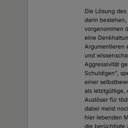
Die Lösung des 
darin bestehen, 
vorgenommen du
eine Denkhaltun
Argumentieren e
und wissenschaf
Aggressivität g
Schuldigen", spe
einer selbstbew
als letztgültige
Auslöser für tö
dabei meist noc
hier lebenden Mu
die berüchtigte