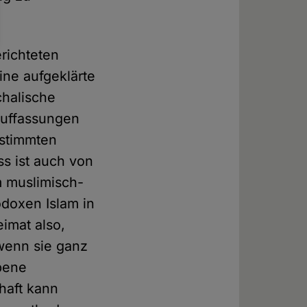
erichteten
eine aufgeklärte
chalische
Auffassungen
estimmten
s ist auch von
m muslimisch-
odoxen Islam in
eimat also,
 wenn sie ganz
ebene
haft kann