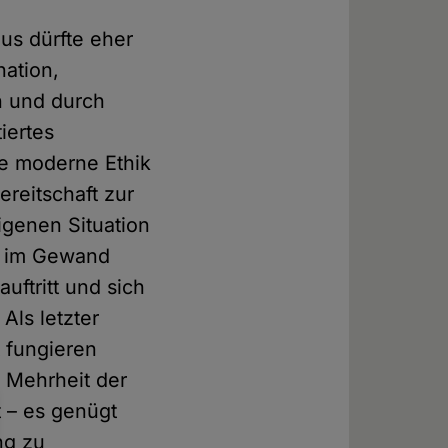
us dürfte eher
nation,
n und durch
iertes
ne moderne Ethik
ereitschaft zur
igenen Situation
ie im Gewand
uftritt und sich
Als letzter
 fungieren
 Mehrheit der
t – es genügt
ng zu