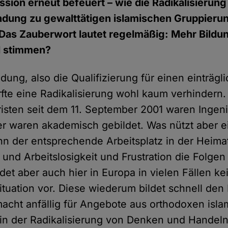
ssion erneut befeuert – wie die Radikalisierun
ndung zu gewalttätigen islamischen Gruppieru
 Das Zauberwort lautet regelmäßig: Mehr Bildu
l stimmen?
dung, also die Qualifizierung für einen einträgl
ürfte eine Radikalisierung wohl kaum verhindern
oristen seit dem 11. September 2001 waren Ingen
er waren akademisch gebildet. Was nützt aber ei
n der entsprechende Arbeitsplatz in der Heimat
 und Arbeitslosigkeit und Frustration die Folgen
det aber auch hier in Europa in vielen Fällen ke
ituation vor. Diese wiederum bildet schnell de
acht anfällig für Angebote aus orthodoxen isl
 in der Radikalisierung von Denken und Handel