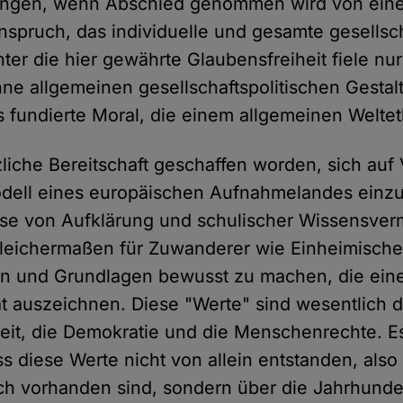
lingen, wenn Abschied genommen wird von ein
nspruch, das individuelle und gesamte gesellsc
ter die hier gewährte Glaubensfreiheit fiele nur
ne allgemeinen gesellschaftspolitischen Gesta
s fundierte Moral, die einem allgemeinen Weltet
tzliche Bereitschaft geschaffen worden, sich au
odell eines europäischen Aufnahmelandes einz
se von Aufklärung und schulischer Wissensverm
gleichermaßen für Zuwanderer wie Einheimische g
n und Grundlagen bewusst zu machen, die ei
t auszeichnen. Diese "Werte" sind wesentlich d
keit, die Demokratie und die Menschenrechte. Es
s diese Werte nicht von allein entstanden, also 
ich vorhanden sind, sondern über die Jahrhun