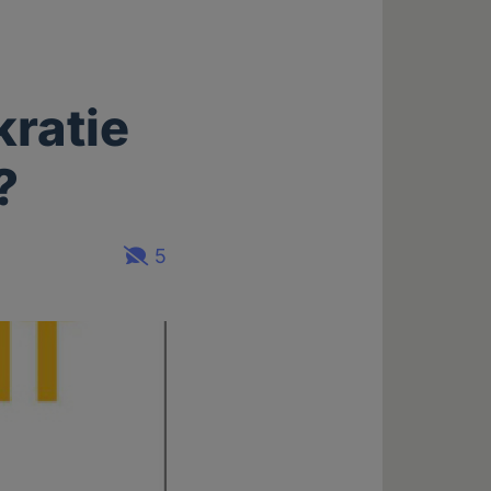
kratie
?
5