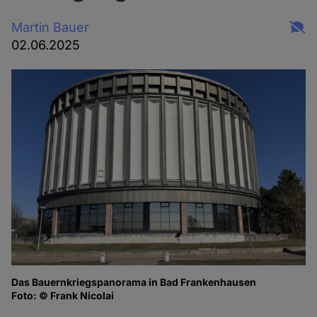
Martin Bauer
02.06.2025
Das Bauernkriegspanorama in Bad Frankenhausen
Zu
Foto: © Frank Nicolai
um
Fo