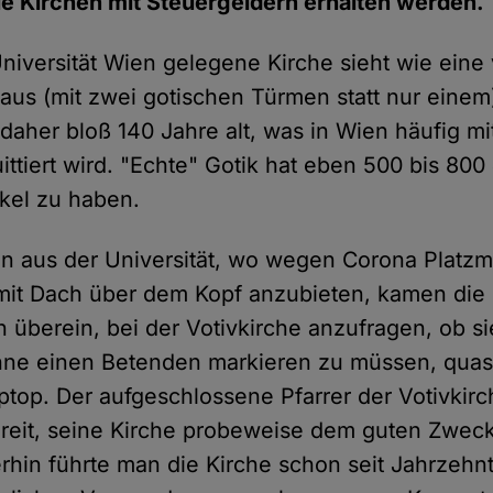
die Kirchen mit Steuergeldern erhalten werden.
niversität Wien gelegene Kirche sieht wie eine
aus (mit zwei gotischen Türmen statt nur einem)
daher bloß 140 Jahre alt, was in Wien häufig m
ttiert wird. "Echte" Gotik hat eben 500 bis 80
el zu haben.
 aus der Universität, wo wegen Corona Platzm
 mit Dach über dem Kopf anzubieten, kamen die
 überein, bei der Votivkirche anzufragen, ob si
hne einen Betenden markieren zu müssen, quasi o
top. Der aufgeschlossene Pfarrer der Votivkirc
ereit, seine Kirche probeweise dem guten Zwec
erhin führte man die Kirche schon seit Jahrzeh