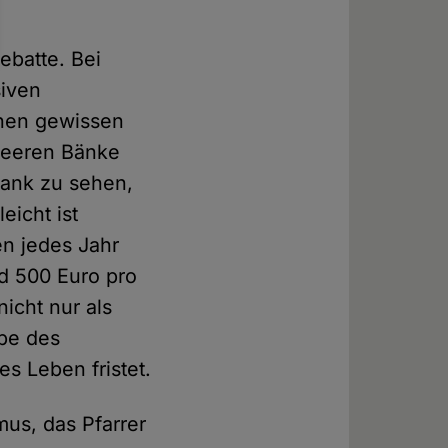
ebatte. Bei
siven
inen gewissen
 leeren Bänke
bank zu sehen,
eicht ist
en jedes Jahr
nd 500 Euro pro
icht nur als
be des
s Leben fristet.
mus, das Pfarrer