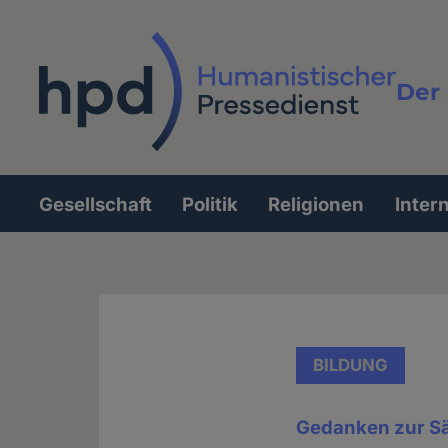
Direkt
zum
Inhalt
Der 
Vollt
Gesellschaft
Politik
Religionen
Inter
Hauptnavigation
BILDUNG
Gedanken zur Sä