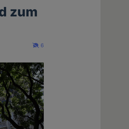
rd zum
6