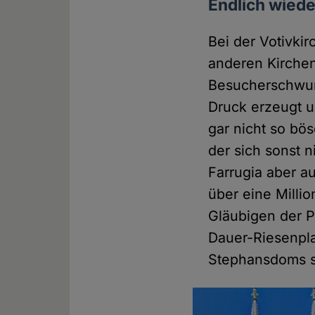
Endlich wiede
Bei der Votivkir
anderen Kirchen
Besucherschwund
Druck erzeugt un
gar nicht so bö
der sich sonst n
Farrugia aber a
über eine Millio
Gläubigen der P
Dauer-Riesenpl
Stephansdoms se