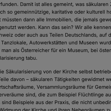
funden. Damit ist alles gemeint, was säkularen
h so gemeinnützige, karitative oder kulturell h
 müssten dann alle Immobilien, die jemals gew
 genutzt werden. Kann das sein? Wir alle kennen
hweiz oder auch aus Teilen Deutschlands, auf 
 Tanzlokale, Autowerkstätten und Museen wurd
t man als Österreicher für ein Museum, bei öste
larisierung tabu.
ie Säkularisierung von der Kirche selbst betrie
Teile davon – säkularen Tätigkeiten gewidmet w
tschaftsräume, Versammlungsräume für Gemei
erveräume sind, die zum Beispiel Flüchtlinge 
 sind Beispiele aus der Praxis, die nicht unbedi
 Widmung der Kirche und ihren Nebenräumen zu