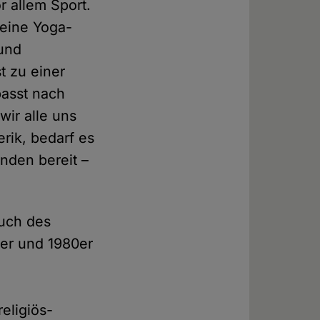
r allem Sport.
 eine Yoga-
und
t zu einer
passt nach
wir alle uns
erik, bedarf es
inden bereit –
Ruch des
0er und 1980er
eligiös-