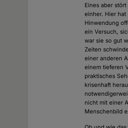
Eines aber stört
einher. Hier hat
Hinwendung offen
ein Versuch, si
war sie so gut w
Zeiten schwind
einer anderen Ar
einem tieferen 
praktisches Seh
krisenhaft herau
notwendigerweise
nicht mit einer
Menschenbild e
Ob und wie das 