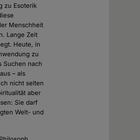
g zu Esoterik
diese
n der Menschheit
n. Lange Zeit
egt. Heute, in
Hinwendung zu
tes Suchen nach
aus – als
ch nicht selten
itualität aber
sen: Sie darf
ägten Welt- und
 Philosoph