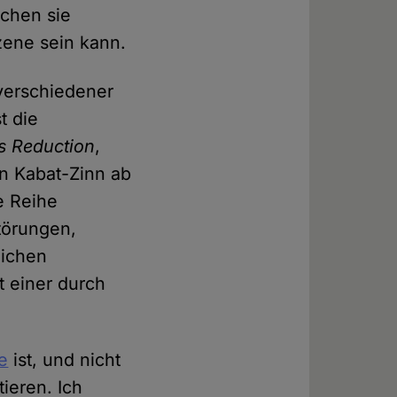
echen sie
zene sein kann.
 verschiedener
t die
s Reduction
,
n Kabat-Zinn ab
e Reihe
störungen,
lichen
t einer durch
e
ist, und nicht
ieren. Ich