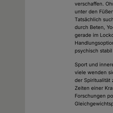
verschaffen. O
unter den Füßen
Tatsächlich suc
durch Beten, Yo
gerade im Lockd
Handlungsoptio
psychisch stabil
Sport und inner
viele wenden si
der Spiritualitä
Zeiten einer K
Forschungen pos
Gleichgewichtsp