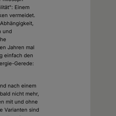
lität": Einem
iken vermeidet.
 Abhängigkeit,
n und
che
elen Jahren mal
g einfach den
ergie-Gerede:
 und nach einem
bald nicht mehr,
ten mit und ohne
 Varianten sind