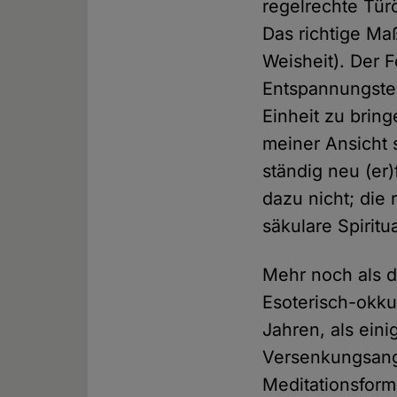
regelrechte Türö
Das richtige Maß
Weisheit). Der
Entspannungstec
Einheit zu brin
meiner Ansicht 
ständig neu (er)
dazu nicht; die
säkulare Spiritua
Mehr noch als d
Esoterisch-okku
Jahren, als eini
Versenkungsang
Meditationsforme