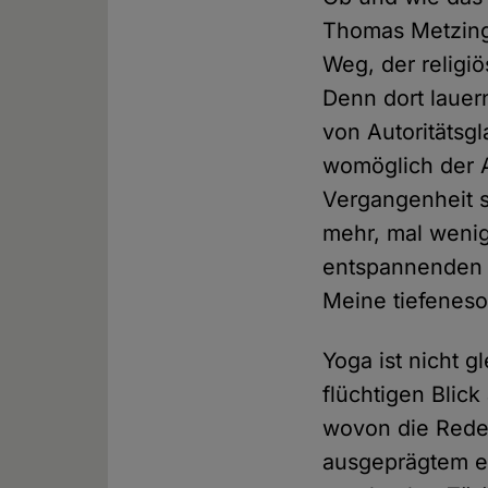
Thomas Metzinger
Weg, der religi
Denn dort lauer
von Autoritätsg
womöglich der A
Vergangenheit sp
mehr, mal wenig
entspannenden 
Meine tiefeneso
Yoga ist nicht g
flüchtigen Blic
wovon die Rede 
ausgeprägtem e