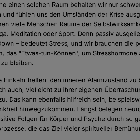
hne einen solchen Raum behalten wir nur schw
 und fühlen uns den Umständen der Krise ausge
hen viele Menschen Räume der Selbstwirksamkeit
ga, Meditation oder Sport. Denn passiv ausgelief
own – bedeutet Stress, und wir brauchen die p
n, das "Etwas-tun-Können", um Stresshormone
 zu bleiben.
e Einkehr helfen, den inneren Alarmzustand zu
ch auch, vielleicht zu ihrer eigenen Überraschu
t zu. Das kann ebenfalls hilfreich sein, beispiels
rankheit hinwegzukommen. Längst belegen neur
itive Folgen für Körper und Psyche durch so 
rozesse, die das Ziel vieler spiritueller Bemüh