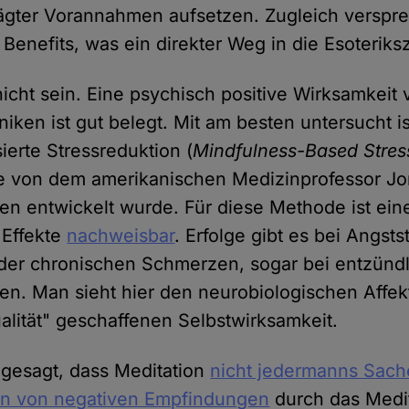
ägter Vorannahmen aufsetzen. Zugleich verspr
 Benefits, was ein direkter Weg in die Esoteriks
icht sein. Eine psychisch positive Wirksamkeit
iken ist gut belegt. Mit am besten untersucht is
ierte Stressreduktion (
Mindfulness-Based Stres
ie von dem amerikanischen Medizinprofessor Jo
en entwickelt wurde. Für diese Methode ist ein
 Effekte
nachweisbar
. Erfolge gibt es bei Angst
der chronischen Schmerzen, sogar bei entzünd
n. Man sieht hier den neurobiologischen Affek
ualität" geschaffenen Selbstwirksamkeit.
r gesagt, dass Meditation
nicht jedermanns Sach
en von negativen Empfindungen
durch das Medit