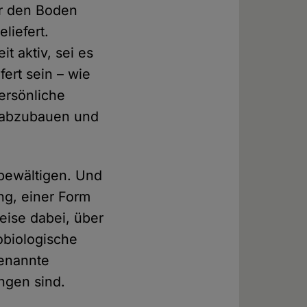
er den Boden
liefert.
 aktiv, sei es
ert sein – wie
ersönliche
 abzubauen und
 bewältigen. Und
ng, einer Form
weise dabei, über
obiologische
genannte
ungen sind.