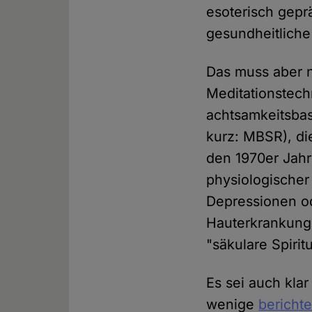
esoterisch gepr
gesundheitliche
Das muss aber n
Meditationstechn
achtsamkeitsbas
kurz: MBSR), d
den 1970er Jahr
physiologischer
Depressionen o
Hauterkrankunge
"säkulare Spirit
Es sei auch kla
wenige
bericht