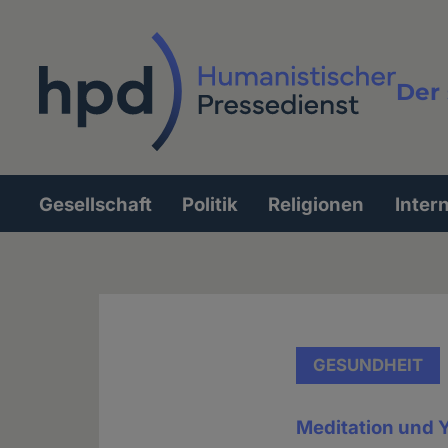
Direkt
zum
Inhalt
Der 
Vollt
Gesellschaft
Politik
Religionen
Inter
Hauptnavigation
GESUNDHEIT
Meditation und 