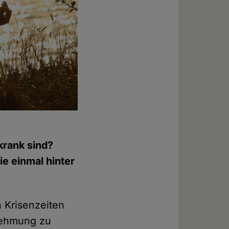
 krank sind?
e einmal hinter
n Krisenzeiten
rnehmung zu