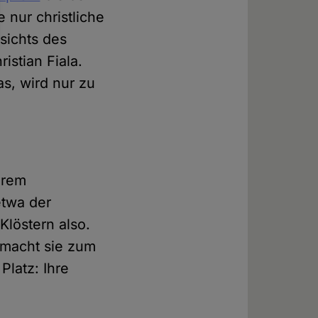
 nur christliche
sichts des
istian Fiala.
as, wird nur zu
erem
etwa der
Klöstern also.
 macht sie zum
Platz: Ihre