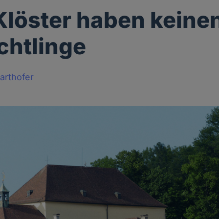
Klöster haben keinen
üchtlinge
arthofer