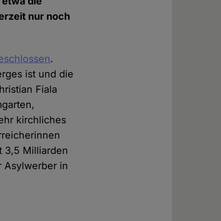
 etwa die
erzeit nur noch
geschlossen
.
rges ist und die
ristian Fiala
mgarten,
hr kirchliches
rreicherinnen
 3,5 Milliarden
r Asylwerber in