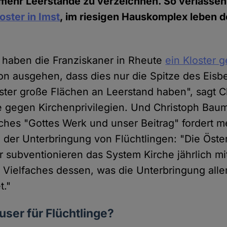
mehr Leerstände zu verzeichnen. So verlassen
loster in Imst
, im riesigen Hauskomplex leben d
hr haben die Franziskaner in Rheute
ein Kloster 
on ausgehen, dass dies nur die Spitze des Eisbe
ster große Flächen an Leerstand haben", sagt Ch
ive gegen Kirchenprivilegien. Und Christoph Bau
ches "Gottes Werk und unser Beitrag" fordert me
der Unterbringung von Flüchtlingen: "Die Öste
 subventionieren das System Kirche jährlich mit
n Vielfaches dessen, was die Unterbringung alle
t."
user für Flüchtlinge?