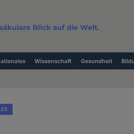
säkulare Blick auf die Welt.
extsuche
nationales
Wissenschaft
Gesundheit
Bild
LES