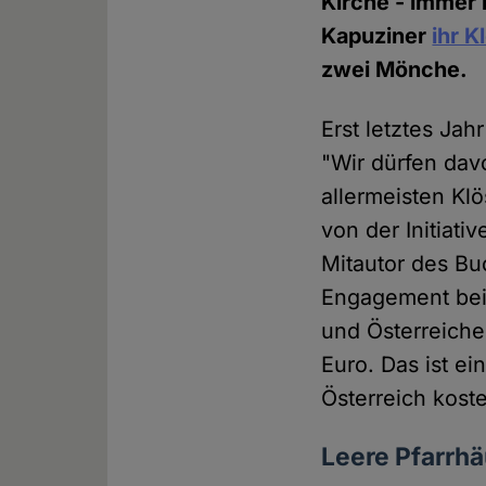
Kirche - immer 
Kapuziner
ihr K
zwei Mönche.
Erst letztes Ja
"Wir dürfen dav
allermeisten Klö
von der Initiat
Mitautor des Bu
Engagement bei 
und Österreicher
Euro. Das ist ei
Österreich koste
Leere Pfarrhä