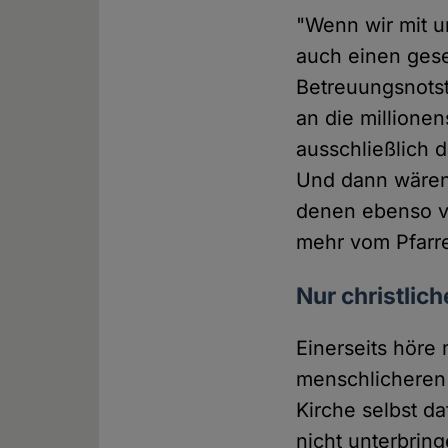
"Wenn wir mit un
auch einen gese
Betreuungsnotsta
an die millione
ausschließlich 
Und dann wären 
denen ebenso vi
mehr vom Pfarr
Nur christlic
Einerseits höre
menschlicheren 
Kirche selbst da
nicht unterbring