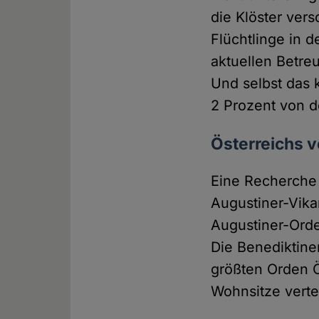
die Klöster ver
Flüchtlinge in 
aktuellen Betreu
Und selbst das k
2 Prozent von de
Österreichs v
Eine Recherche 
Augustiner-Vikar
Augustiner-Orden
Die Benediktine
größten Orden Ös
Wohnsitze vertei