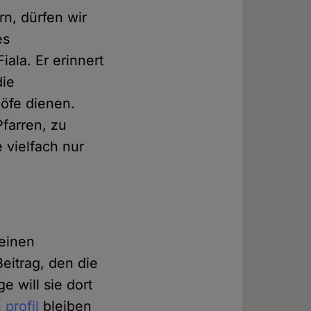
rn, dürfen wir
es
iala. Er erinnert
die
höfe dienen.
farren, zu
 vielfach nur
 einen
eitrag, den die
e will sie dort
profil
bleiben