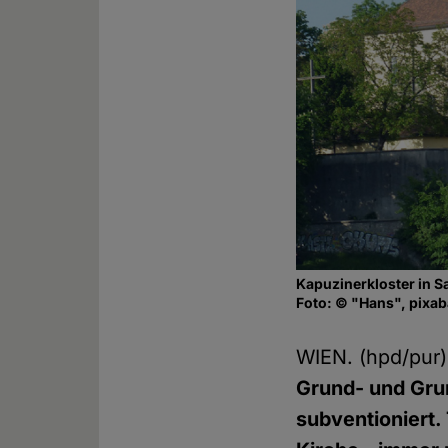
Kapuzinerkloster in S
Foto: © "Hans", pixa
WIEN. (hpd/pur
Grund- und Gru
subventioniert.