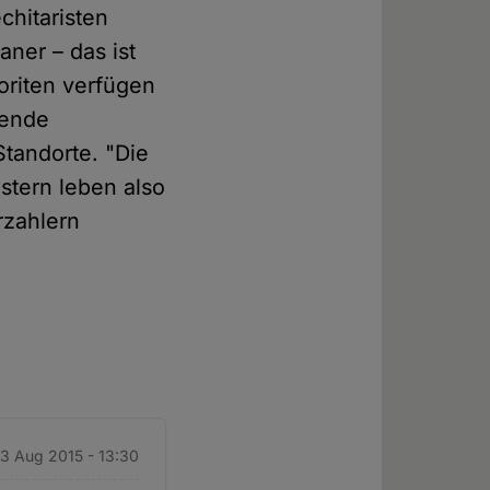
chitaristen
aner – das ist
oriten verfügen
fende
Standorte. "Die
stern leben also
rzahlern
3 Aug 2015 - 13:30