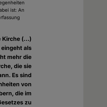
legenheiten
bei ist: An
erfassung
 Kirche (...)
 eingeht als
cht mehr die
che, die sie
nn. Es sind
heiten von
ern, die im
Gesetzes zu