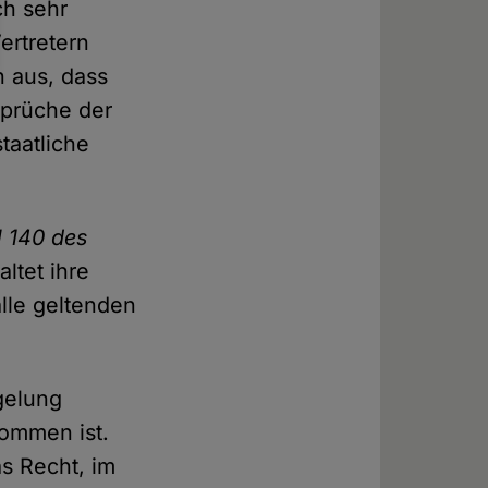
ch sehr
ertretern
n aus, dass
sprüche der
taatliche
l 140 des
ltet ihre
lle geltenden
egelung
nommen ist.
s Recht, im