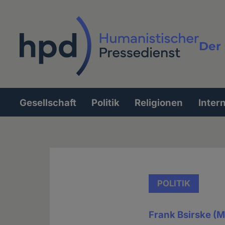
Direkt
zum
Inhalt
Der 
Vollt
Gesellschaft
Politik
Religionen
Inter
Hauptnavigation
POLITIK
Frank Bsirske (M