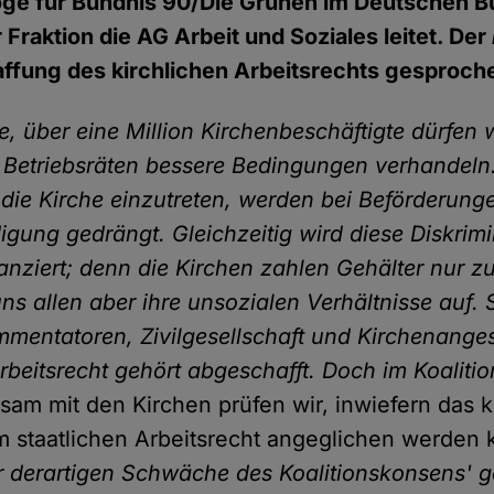
ologe für Bündnis 90/Die Grünen im Deutschen 
 Fraktion die AG Arbeit und Soziales leitet. Der
ffung des kirchlichen Arbeitsrechts gesproch
e, über eine Million Kirchenbeschäftigte dürfen 
n Betriebsräten bessere Bedingungen verhandeln.
n die Kirche einzutreten, werden bei Beförderun
digung gedrängt. Gleichzeitig wird diese Diskri
anziert; denn die Kirchen zahlen Gehälter nur zu
uns allen aber ihre unsozialen Verhältnisse auf. S
mentatoren, Zivilgesellschaft und Kirchenangest
rbeitsrecht gehört abgeschafft. Doch im Koalitio
am mit den Kirchen prüfen wir, inwiefern das k
m staatlichen Arbeitsrecht angeglichen werden 
r derartigen Schwäche des Koalitionskonsens' 