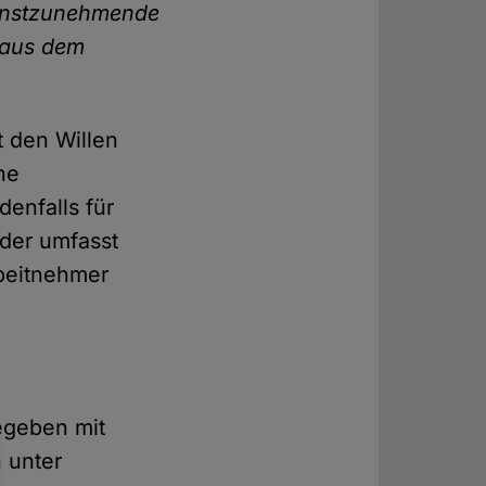
 ernstzunehmende
 aus dem
t den Willen
he
denfalls für
 der umfasst
rbeitnehmer
egeben mit
 unter