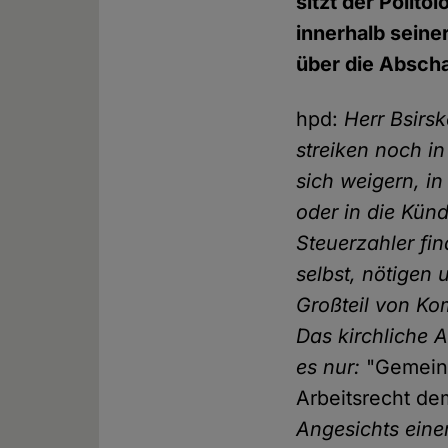
sitzt der Polit
innerhalb seiner
über die Abscha
hpd:
Herr Bsirsk
streiken noch i
sich weigern, i
oder in die Kün
Steuerzahler fin
selbst, nötigen 
Großteil von Kom
Das kirchliche A
es nur:
"Gemeins
Arbeitsrecht de
Angesichts eine