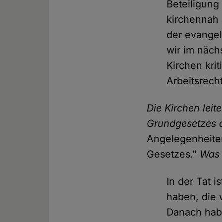
Beteiligung
kirchennah 
der evangel
wir im näch
Kirchen kri
Arbeitsrech
Die Kirchen leit
Grundgesetzes 
Angelegenheiten
Gesetzes."
Was 
In der Tat 
haben, die 
Danach habe