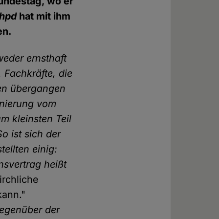
Bundestag, wo er
hpd
hat mit ihm
en.
weder ernsthaft
 Fachkräfte, die
gen übergangen
minierung vom
m kleinsten Teil
o ist sich der
ellten einig:
nsvertrag heißt
irchliche
kann."
gegenüber der