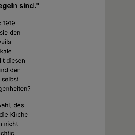
egeln sind."
s 1919
sie den
eils
kale
it diesen
und den
 selbst
genheiten?
wahl, des
die Kirche
n nicht
chtig