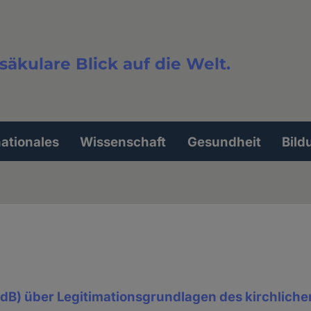
säkulare Blick auf die Welt.
extsuche
nationales
Wissenschaft
Gesundheit
Bild
dB) über Legitimationsgrundlagen des kirchliche