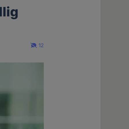
llig
12