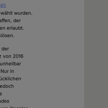
185
ewählt wurden.
affen, der
en erlaubt.
nlösen.
 der
z von 2016
 unheilbar
 Nur in
ücklichen
Jedoch
s
tudes