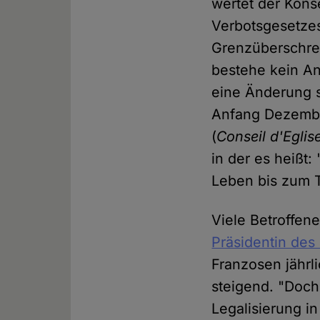
wertet der Kons
Verbotsgesetzes
Grenzüberschrei
bestehe kein An
eine Änderung s
Anfang Dezember
(
Conseil d'Eglis
in der es heißt
Leben bis zum T
Viele Betroffen
Präsidentin des
Franzosen jährl
steigend. "Doch 
Legalisierung i