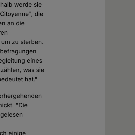
shalb werde sie
 Citoyenne", die
en an die
ren
, um zu sterben.
erbefragungen
egleitung eines
rzählen, was sie
edeutet hat."
vorhergehenden
ickt. "Die
 gelesen
ch einige