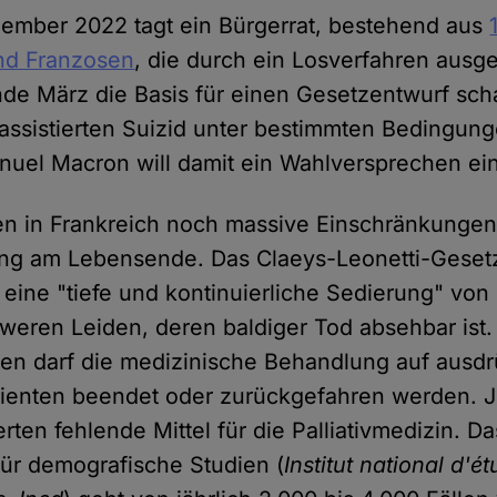
ember 2022 tagt ein Bürgerrat, bestehend aus
nd Franzosen
, die durch ein Losverfahren ausg
Ende März die Basis für einen Gesetzentwurf sch
 assistierten Suizid unter bestimmten Bedingung
uel Macron will damit ein Wahlversprechen ei
en in Frankreich noch massive Einschränkungen
ng am Lebensende. Das Claeys-Leonetti-Geset
h eine "tiefe und kontinuierliche Sedierung" von
weren Leiden, deren baldiger Tod absehbar ist.
en darf die medizinische Behandlung auf ausdr
ienten beendet oder zurückgefahren werden. 
ten fehlende Mittel für die Palliativmedizin. Da
 für demografische Studien (
Institut national d'é