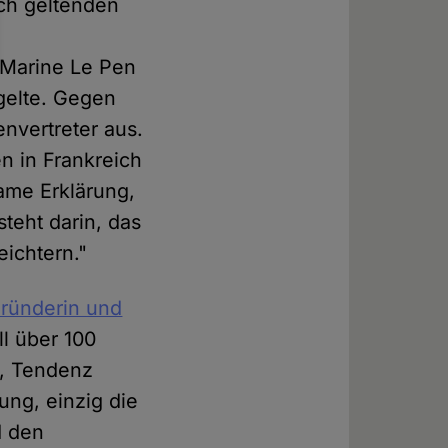
och geltenden
 Marine Le Pen
 gelte. Gegen
nvertreter aus.
n in Frankreich
ame Erklärung,
teht darin, das
eichtern."
ründerin und
ll über 100
n, Tendenz
ung, einzig die
d den