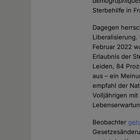
démographique
Sterbehilfe in F
Dagegen herrsch
Liberalisierung
Februar 2022 wa
Erlaubnis der S
Leiden, 84 Proz
aus – ein Meinu
empfahl der Nati
Volljährigen mit
Lebenserwartun
Beobachter
geh
Gesetzesänderu