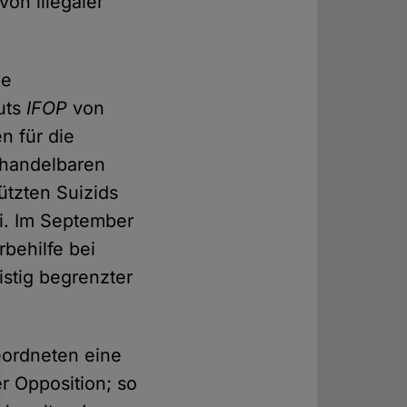
von illegaler
ne
tuts
IFOP
von
n für die
behandelbaren
ützten Suizids
ei. Im September
rbehilfe bei
istig begrenzter
eordneten eine
 Opposition; so