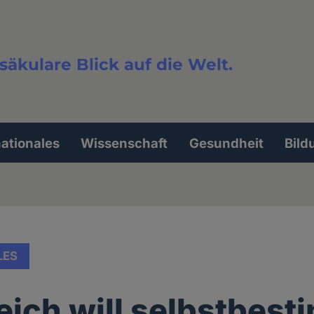
säkulare Blick auf die Welt.
extsuche
nationales
Wissenschaft
Gesundheit
Bild
LES
eich will selbstbes