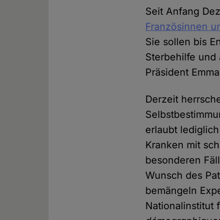
Seit Anfang Dez
Französinnen u
Sie sollen bis 
Sterbehilfe und
Präsident Emman
Derzeit herrsch
Selbstbestimmu
erlaubt lediglic
Kranken mit sch
besonderen Fäll
Wunsch des Pat
bemängeln Exper
Nationalinstitut