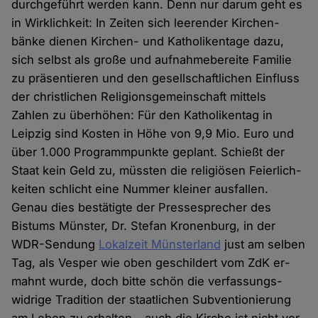
durch­geführt werden kann. Denn nur darum geht es
in Wirk­lichkeit: In Zeiten sich leerender Kirchen­
bänke dienen Kirchen- und Katholiken­tage dazu,
sich selbst als große und auf­nahme­bereite Familie
zu präsentieren und den gesell­schaf­tlichen Einfluss
der christ­lichen Religions­gemein­schaft mittels
Zahlen zu überhöhen: Für den Katholiken­tag in
Leipzig sind Kosten in Höhe von 9,9 Mio. Euro und
über 1.000 Programm­punkte geplant. Schießt der
Staat kein Geld zu, müssten die religiösen Feier­lich­
keiten schlicht eine Nummer kleiner aus­fallen.
Genau dies bestätigte der Presse­sprecher des
Bistums Münster, Dr. Stefan Kronenburg, in der
WDR-Sendung
Lokalzeit Münsterland
just am selben
Tag, als Vesper wie oben ge­schildert vom ZdK er­
mahnt wurde, doch bitte schön die verfassungs­
widrige Tradition der staat­lichen Sub­ventionierung