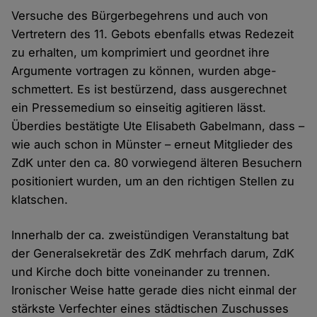
Versuche des Bürger­begehrens und auch von
Vertretern des 11. Gebots eben­falls etwas Rede­zeit
zu erhalten, um komprimiert und geordnet ihre
Argumente vor­tragen zu können, wurden abge­
schmettert. Es ist bestürzend, dass ausge­rechnet
ein Presse­medium so ein­seitig agitieren lässt.
Überdies bestätigte Ute Elisabeth Gabelmann, dass –
wie auch schon in Münster – erneut Mit­glieder des
ZdK unter den ca. 80 vorwiegend älteren Besuchern
positioniert wurden, um an den richtigen Stellen zu
klatschen.
Innerhalb der ca. zwei­stündigen Veran­staltung bat
der General­sekretär des ZdK mehr­fach darum, ZdK
und Kirche doch bitte von­einander zu trennen.
Ironischer Weise hatte gerade dies nicht einmal der
stärkste Ver­fechter eines städtischen Zu­schusses