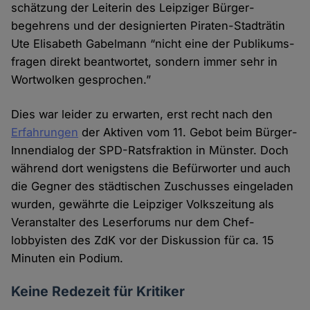
schätzung der Leiterin des Leipziger Bürger­
begehrens und der designierten Piraten-Stadt­rätin
Ute Elisabeth Gabelmann “nicht eine der Publikums­
fragen direkt beant­wortet, sondern immer sehr in
Wort­wolken gesprochen.”
Dies war leider zu erwarten, erst recht nach den
Erfah­rungen
der Aktiven vom 11. Gebot beim Bürger­
Innendia­log der SPD-Rats­fraktion in Münster. Doch
während dort wenigstens die Befür­worter und auch
die Gegner des städtischen Zuschusses einge­laden
wurden, gewährte die Leipziger Volks­zeitung als
Veran­stalter des Leser­forums nur dem Chef­
lobbyisten des ZdK vor der Diskussion für ca. 15
Minuten ein Podium.
Keine Redezeit für Kritiker