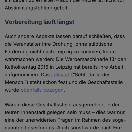
am Leben zu er­halten – auch die Kirche ist nicht vor
Abstimmungs­fehlern gefeit.
Vorbereitung läuft längst
Auch andere Aspekte lassen darauf schließen, dass
die Veran­stalter ihre Drohung, ohne städtische
Förderung nicht nach Leipzig zu kommen, kaum
wahr­machen werden: Die Werbe­maschinerie für den
Katholiken­tag 2016 in Leipzig hat bereits ihre Arbeit
aufge­nommen. Das
Leitwort
(“Seht, da ist der
Mensch.”) steht schon fest und die Geschäfts­stelle
wurde
eben­falls bezogen
.
Warum diese Geschäfts­stelle ausge­rechnet in der
teuren Innen­stadt ge­legen sein muss – dies war nur
eine der uner­widerten Fragen im Rahmen des soge­
nannten Leser­forums. Auch sonst wurde nach Ein­