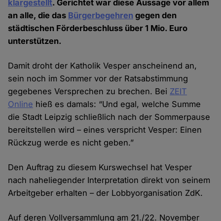
klargestellt
. Gerichtet war diese Aussage vor allem
an alle, die das
Bürgerbegehren
gegen den
städtischen Förder­beschluss über 1 Mio. Euro
unter­stützen.
Damit droht der Katholik Vesper anscheinend an,
sein noch im Sommer vor der Rats­abstimmung
gegebenes Ver­sprechen zu brechen. Bei
ZEIT
Online
hieß es damals: “Und egal, welche Summe
die Stadt Leipzig schließlich nach der Sommer­pause
bereit­stellen wird – eines verspricht Vesper: Einen
Rück­zug werde es nicht geben.”
Den Auftrag zu diesem Kurs­wechsel hat Vesper
nach nahe­liegender Inter­pretation direkt von seinem
Arbeit­geber erhalten – der Lobby­organisation ZdK.
Auf deren Voll­versammlung am 21./22. November