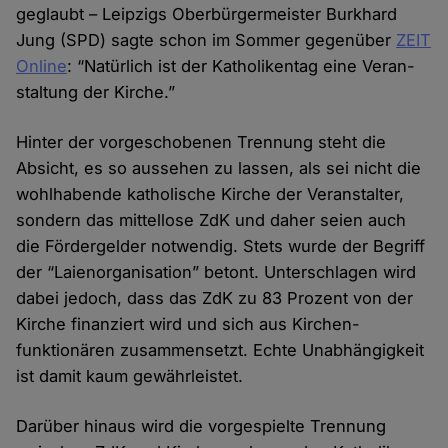
geglaubt – Leipzigs Ober­bürger­meister Burkhard
Jung (SPD) sagte schon im Sommer gegen­über
ZEIT
Online
: “Natürlich ist der Katholiken­tag eine Veran­
staltung der Kirche.”
Hinter der vorge­schobenen Trennung steht die
Absicht, es so aus­sehen zu lassen, als sei nicht die
wohl­habende katholische Kirche der Veran­stalter,
sondern das mittel­lose ZdK und daher seien auch
die Förder­gelder not­wendig. Stets wurde der Begriff
der “Laien­organi­sation” betont. Unter­schlagen wird
dabei jedoch, dass das ZdK zu 83 Prozent von der
Kirche finanziert wird und sich aus Kirchen­
funktionären zusammen­setzt. Echte Unab­hängigkeit
ist damit kaum gewähr­leistet.
Darüber hinaus wird die vor­gespielte Trennung