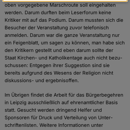
Daten
oben vorgegebene Marsch­route soll einge­halten
und
werden. Darum durften beim Leser­forum keine
Cookies
Kritiker mit auf das Podium. Darum mussten sich die
Besucher der Veran­staltung zuvor telefonisch
anmelden. Darum war die ganze Veran­staltung nur
ein Feigen­blatt, um sagen zu können, man habe sich
den Kritikern gestellt und eben darum sollte der
Staat Kirchen- und Katholiken­tage auch nicht bezu­
schussen: Entgegen ihrer Suggestion sind sie
bereits aufgrund des Wesens der Religion nicht
diskussions- und ergebnis­offen.
Im Übrigen findet die Arbeit für das Bürger­begehren
in Leipzig aus­schließlich auf ehren­amtlicher Basis
statt. Gesucht werden dringend Helfer und
Sponsoren für Druck und Verteilung von Unter­
schriften­listen. Weitere Informationen unter