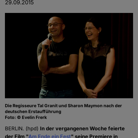
29.09.2015
Die Regisseure Tal Granit und Sharon Maymon nach der
Au
deutschen Erstaufführung
Fo
Foto: © Evelin Frerk
BERLIN. (hpd)
In der vergangenen Woche feierte
der Film "
Am Ende ein Fest
" seine Premiere in