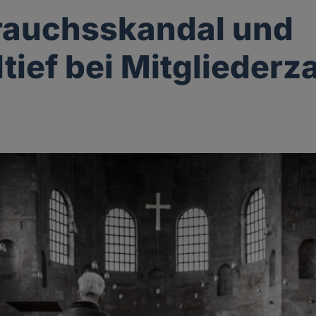
rauchsskandal und
tief bei Mitgliederz
g