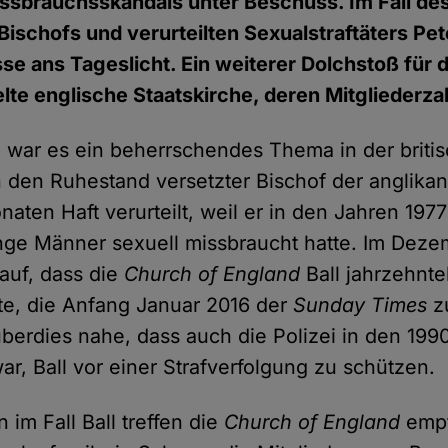
ssbrauchsskandals unter Beschuss. Im Fall de
Bischofs und verurteilten Sexualstraftäters Pet
se ans Tageslicht. Ein weiterer Dolchstoß für 
lte englische Staatskirche, deren Mitgliederzah
 war es ein beherrschendes Thema in der briti
in den Ruhestand versetzter Bischof der anglika
aten Haft verurteilt, weil er in den Jahren 1977
nge Männer sexuell missbraucht hatte. Im Dez
auf, dass die
Church of England
Ball jahrzehnt
te, die Anfang Januar 2016 der
Sunday Times
z
berdies nahe, dass auch die Polizei in den 199
war, Ball vor einer Strafverfolgung zu schützen.
 im Fall Ball treffen die
Church of England
empf