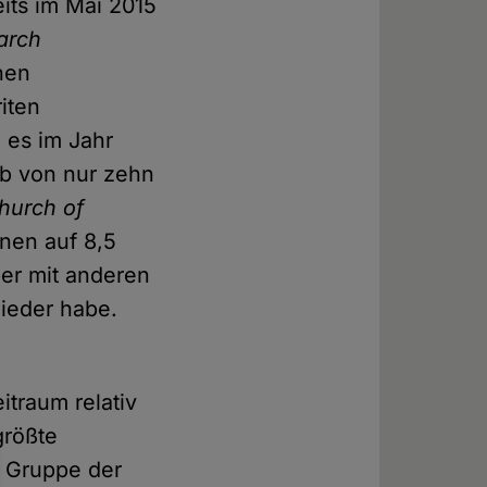
eits im Mai 2015
earch
hen
iten
 es im Jahr
lb von nur zehn
hurch of
onen auf 8,5
ber mit anderen
lieder habe.
itraum relativ
größte
e Gruppe der