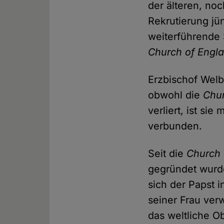
der älteren, no
Rekrutierung j
weiterführende 
Church of Engl
Erzbischof Welb
obwohl die
Chur
verliert, ist si
verbunden.
Seit die
Church 
gegründet wurde
sich der Papst 
seiner Frau verw
das weltliche O