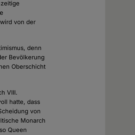
zeitige
te
 wird von der
timismus, denn
 der Bevölkerung
schen Oberschicht
h VIII.
ll hatte, dass
 Scheidung von
britische Monarch
lso Queen