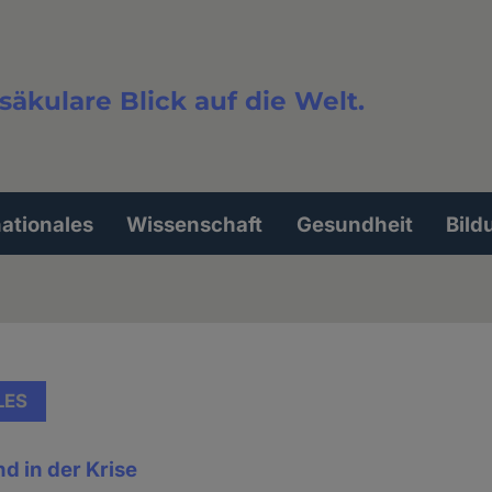
säkulare Blick auf die Welt.
extsuche
nationales
Wissenschaft
Gesundheit
Bild
LES
d in der Krise