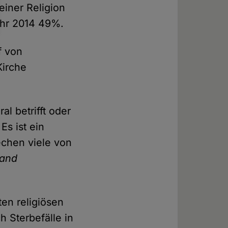
einer Religion
ahr 2014 49%.
f von
Kirche
al betrifft oder
s ist ein
echen viele von
land
ten religiösen
h Sterbefälle in