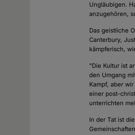
Ungläubigen. Ha
anzugehören, s
Das geistliche 
Canterbury, Just
kämpferisch, wi
"Die Kultur ist 
den Umgang mit
Kampf, aber wir
einer post-chris
unterrichten meh
In der Tat ist d
Gemeinschaften 