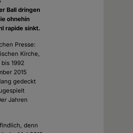
s
er Ball dringen
die ohnehin
l rapide sinkt.
schen Presse:
nischen Kirche,
 bis 1992
ember 2015
elang gedeckt
ugespielt
0er Jahren
indlich, denn