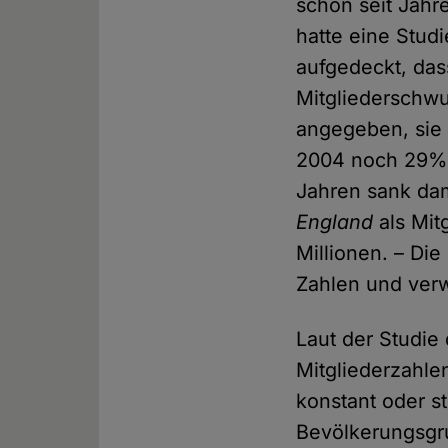
schon seit Jahre
hatte eine Stud
aufgedeckt, das
Mitgliederschwu
angegeben, sie 
2004 noch 29% 
Jahren sank dam
England
als Mit
Millionen. – Die
Zahlen und verwe
Laut der Studie
Mitgliederzahle
konstant oder st
Bevölkerungsgru