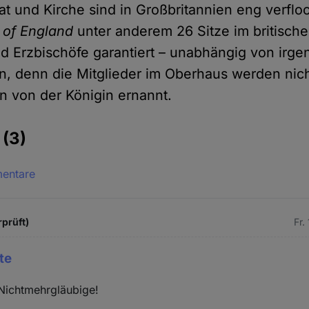
taat und Kirche sind in Großbritannien eng verfl
 of England
unter anderem 26 Sitze im britisch
nd Erzbischöfe garantiert – unabhängig von irg
, denn die Mitglieder im Oberhaus werden nic
n von der Königin ernannt.
e
(3)
mentare
rprüft)
Fr.
te
Nichtmehrgläubige!