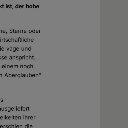
t ist, der hohe
me, Sterne oder
rtschaftliche
sie vage und
sse anspricht.
n einem noch
len Aberglauben"
ls
usgeliefert
elkeiten ihrer
 erschien die