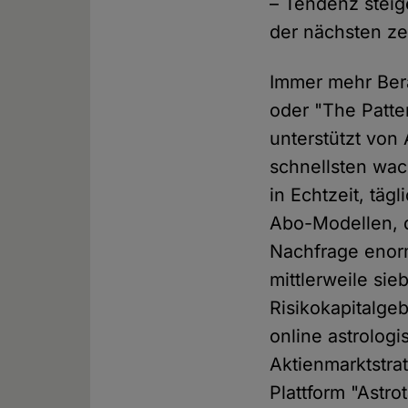
– Tendenz steig
der nächsten ze
Immer mehr Bera
oder "The Patter
unterstützt von
schnellsten wa
in Echtzeit, tä
Abo-Modellen, d
Nachfrage eno
mittlerweile sie
Risikokapitalge
online astrolog
Aktienmarktstra
Plattform "Astr