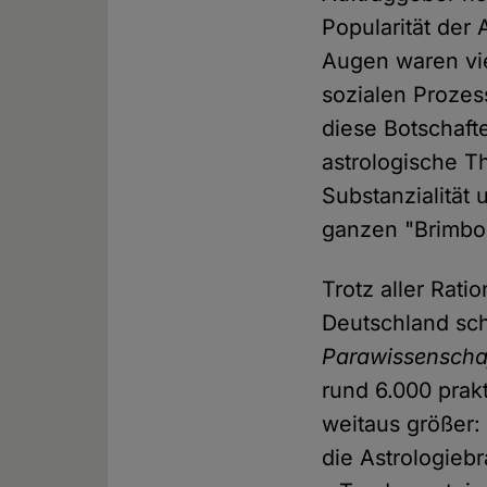
Popularität der 
Augen waren vie
sozialen Prozes
diese Botschaft
astrologische T
Substanzialität
ganzen "Brimbor
Trotz aller Rati
Deutschland sch
Parawissenscha
rund 6.000 prak
weitaus größer:
die Astrologieb