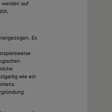
h werden auf
hlt.
herangezogen. Es
eispielsweise
logischen
nliche
igartig wie ein
ehmens.
nzgründung