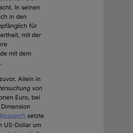
acht. In seinen
ich in den
pfänglich für
rtheit, mit der
hre
erde mit dem
.
zuvor. Allein in
ntersuchung von
ionen Euro, bei
e Dimension
 Research
setzte
en US-Dollar um