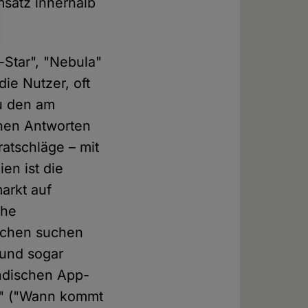
msatz innerhalb
-Star", "Nebula"
die Nutzer, oft
zu den am
hen Antworten
ratschläge – mit
en ist die
arkt auf
che
nschen suchen
 und sogar
indischen App-
k?" ("Wann kommt