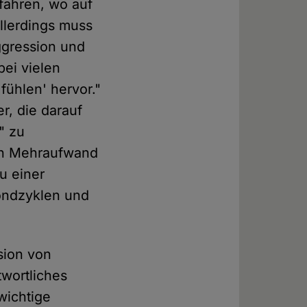
rfahren, wo auf
Allerdings muss
Aggression und
bei vielen
fühlen' hervor."
r, die darauf
" zu
en Mehraufwand
u einer
Mondzyklen und
usion von
wortliches
wichtige