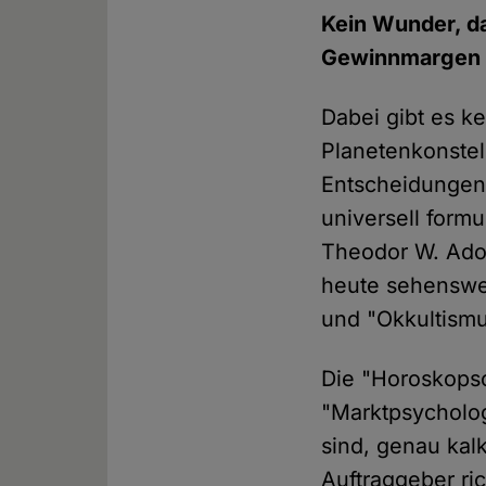
Kein Wunder, da
Gewinnmargen v
Dabei gibt es k
Planetenkonstel
Entscheidungen 
universell formu
Theodor W. Ado
heute sehensw
und "Okkultismu
Die "Horoskopsc
"Marktpsycholog
sind, genau kal
Auftraggeber ri