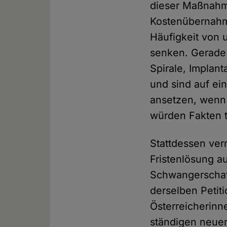
dieser Maßnahme
Kostenübernahme
Häufigkeit von
senken. Gerade
Spirale, Implant
und sind auf ein
ansetzen, wenn 
würden Fakten ta
Stattdessen verm
Fristenlösung 
Schwangerschaf
derselben Petiti
Österreicherinn
ständigen neuen