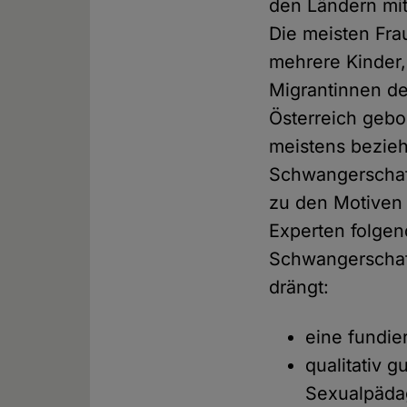
den Ländern mit
Die meisten Fra
mehrere Kinder
Migrantinnen deu
Österreich gebo
meistens bezie
Schwangerschaft
zu den Motiven
Experten folge
Schwangerschaf
drängt:
eine fundie
qualitativ g
Sexualpäda