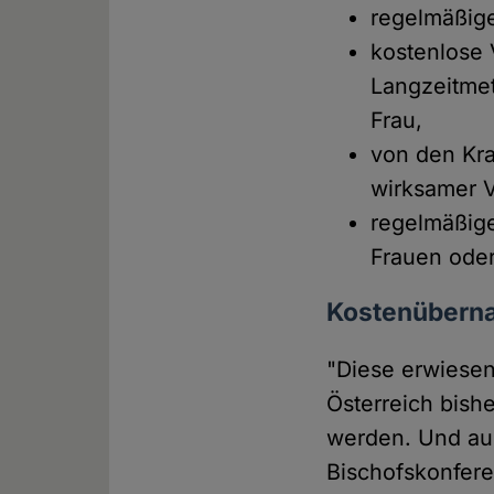
regelmäßig
kostenlose 
Langzeitmet
Frau,
von den Kra
wirksamer 
regelmäßig
Frauen oder
Kostenüberna
"Diese erwiese
Österreich bish
werden. Und aus
Bischofskonfere