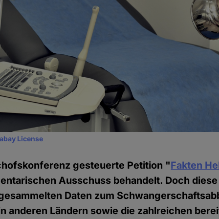
xabay License
chofskonferenz gesteuerte Petition "
Fakten He
entarischen Ausschuss behandelt. Doch diese i
 gesammelten Daten zum Schwangerschaftsabb
in anderen Ländern sowie die zahlreichen bere