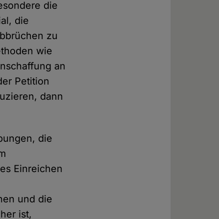
besondere die
al, die
Abbrüchen zu
ethoden wie
 Anschaffung an
der Petition
duzieren, dann
bungen, die
um
es Einreichen
hen und die
er ist,