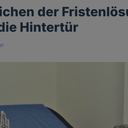
chen der Fristenlö
die Hintertür
er