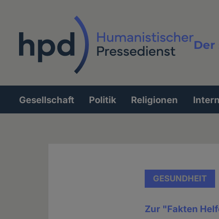
Direkt
zum
Inhalt
Der 
Vollt
Gesellschaft
Politik
Religionen
Inter
Hauptnavigation
GESUNDHEIT
Zur "Fakten Helf