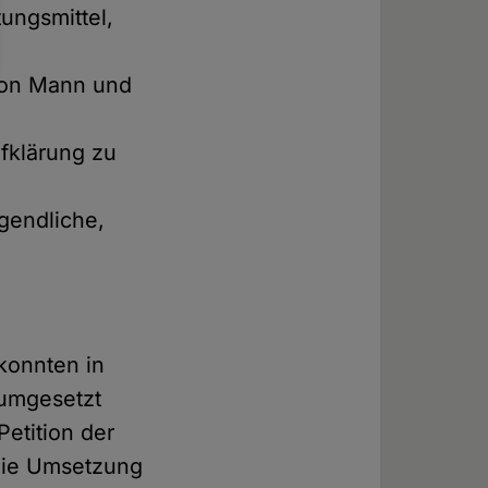
ngsmittel,
 von Mann und
fklärung zu
gendliche,
konnten in
 umgesetzt
etition der
 die Umsetzung