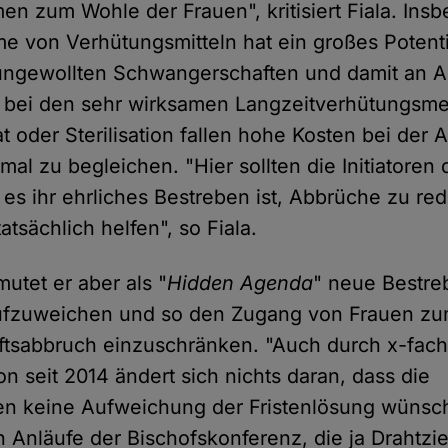
n zum Wohle der Frauen", kritisiert Fiala. Ins
 von Verhütungsmitteln hat ein großes Potenti
 ungewollten Schwangerschaften und damit an 
 bei den sehr wirksamen Langzeitverhütungsm
at oder Sterilisation fallen hohe Kosten bei der
mal zu begleichen. "Hier sollten die Initiatoren 
es ihr ehrliches Bestreben ist, Abbrüche zu re
tsächlich helfen", so Fiala.
utet er aber als "
Hidden Agenda
" neue Bestre
aufzuweichen und so den Zugang von Frauen z
tsabbruch einzuschränken. "Auch durch x-fach
on seit 2014 ändert sich nichts daran, dass die
en keine Aufweichung der Fristenlösung wünsc
 Anläufe der Bischofskonferenz, die ja Drahtzieh