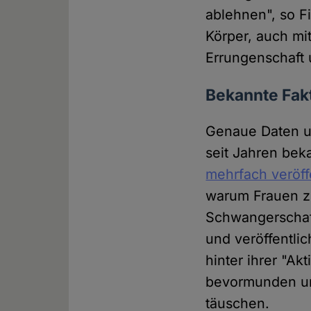
ablehnen", so F
Körper, auch mitt
Errungenschaft u
Bekannte Fakt
Genaue Daten u
seit Jahren be
mehrfach veröff
warum Frauen z
Schwangerschaf
und veröffentlic
hinter ihrer "Ak
bevormunden und
täuschen.