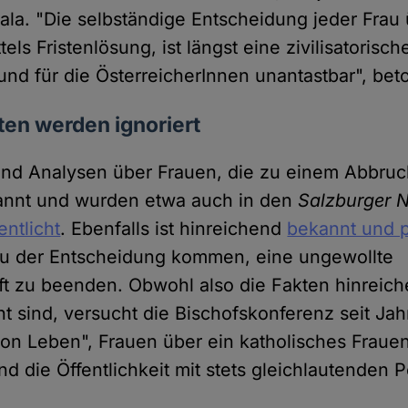
iala. "Die selbständige Entscheidung jeder Frau 
els Fristenlösung, ist längst eine zivilisatorisch
nd für die ÖsterreicherInnen unantastbar", beto
en werden ignoriert
nd Analysen über Frauen, die zu einem Abbru
kannt und wurden etwa auch in den
Salzburger 
entlicht
. Ebenfalls ist hinreichend
bekannt und p
u der Entscheidung kommen, eine ungewollte
t zu beenden. Obwohl also die Fakten hinreic
ht sind, versucht die Bischofskonferenz seit Jah
tion Leben", Frauen über ein katholisches Fraue
 die Öffentlichkeit mit stets gleichlautenden P