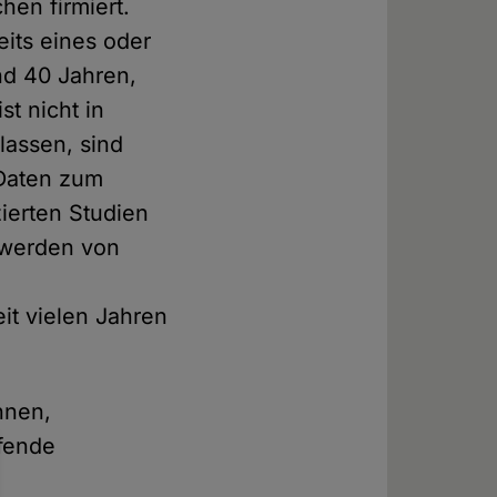
en firmiert.
its eines oder
d 40 Jahren,
st nicht in
lassen, sind
 Daten zum
ierten Studien
 werden von
it vielen Jahren
nnen,
ifende