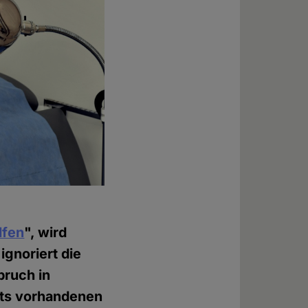
lfen
", wird
gnoriert die
ruch in
its vorhandenen