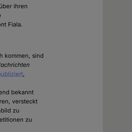
über ihren
e
nt Fiala.
ch kommen, sind
Nachrichten
ubliziert
,
hend bekannt
ren, versteckt
nbild zu
etitionen zu