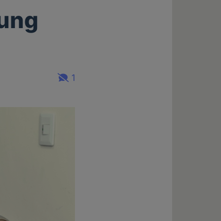
sung
1