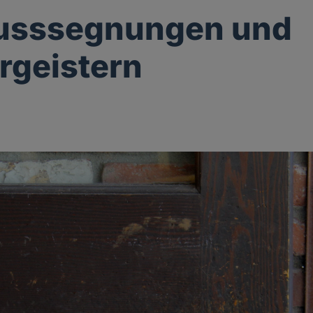
lusssegnungen und
rgeistern
g