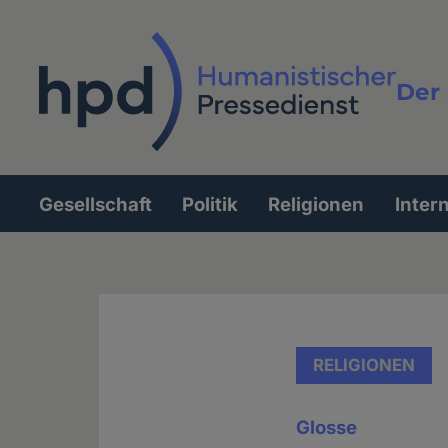
Direkt
zum
Inhalt
Der 
Vollt
Gesellschaft
Politik
Religionen
Inter
Hauptnavigation
RELIGIONEN
Glosse