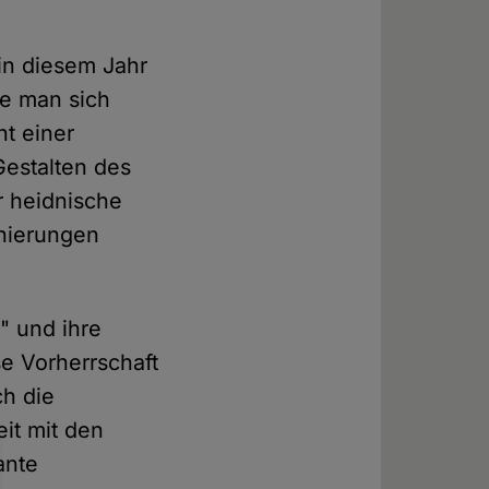
in diesem Jahr
e man sich
t einer
Gestalten des
r heidnische
onierungen
" und ihre
se Vorherrschaft
ch die
it mit den
ante