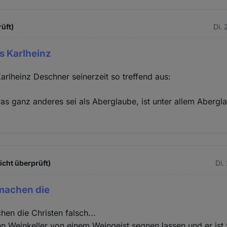
rüft)
Di. 
s Karlheinz
arlheinz Deschner seinerzeit so treffend aus:
s ganz anderes sei als Aberglaube, ist unter allem Abergl
nicht überprüft)
Di.
machen die
en die Christen falsch...
n Weinkeller von einem Weingeist segnen lassen und er ist 