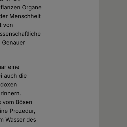
pflanzen Organe
 der Menschheit
t von
ssenschaftliche
. Genauer
uar eine
i auch die
hodoxen
rinnern.
es vom Bösen
Eine Prozedur,
im Wasser des