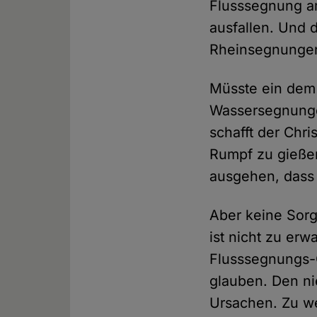
Flusssegnung a
ausfallen. Und 
Rheinsegnunge
Müsste ein dem 
Wassersegnunge
schafft der Chri
Rumpf zu gieße
ausgehen, dass 
Aber keine Sorg
ist nicht zu erw
Flusssegnungs-
glauben. Den ni
Ursachen. Zu we