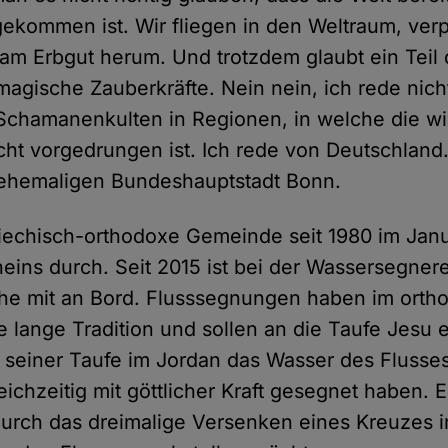
ekommen ist. Wir fliegen in den Weltraum, ver
am Erbgut herum. Und trotzdem glaubt ein Teil
agische Zauberkräfte. Nein nein, ich rede nich
chamanenkulten in Regionen, in welche die wi
cht vorgedrungen ist. Ich rede von Deutschland
 ehemaligen Bundeshauptstadt Bonn.
griechisch-orthodoxe Gemeinde seit 1980 im Jan
ins durch. Seit 2015 ist bei der Wassersegnere
che mit an Bord. Flusssegnungen haben im ort
e lange Tradition und sollen an die Taufe Jesu e
ei seiner Taufe im Jordan das Wasser des Fluss
eichzeitig mit göttlicher Kraft gesegnet haben. 
urch das dreimalige Versenken eines Kreuzes 