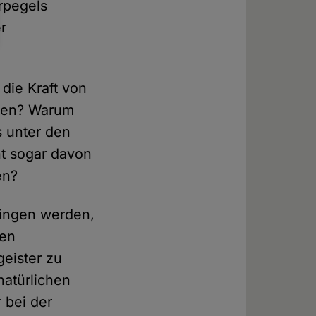
rpegels
r
die Kraft von
mmen? Warum
s unter den
t sogar davon
en?
ringen werden,
hen
eister zu
natürlichen
 bei der