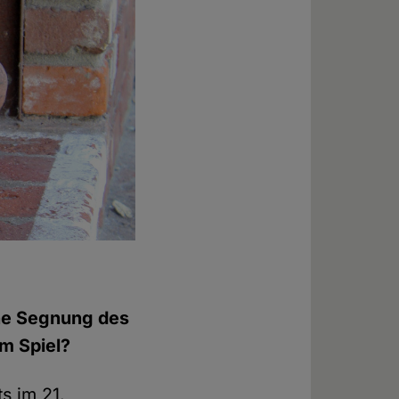
che Segnung des
m Spiel?
s im 21.