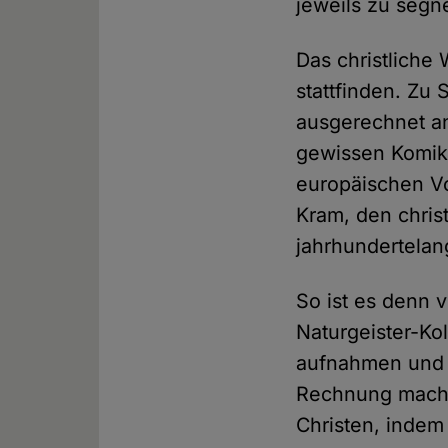
jeweils zu segn
Das christliche
stattfinden. Z
ausgerechnet an
gewissen Komik 
europäischen Vo
Kram, den chris
jahrhundertelan
So ist es denn 
Naturgeister-Ko
aufnahmen und d
Rechnung macht
Christen, indem